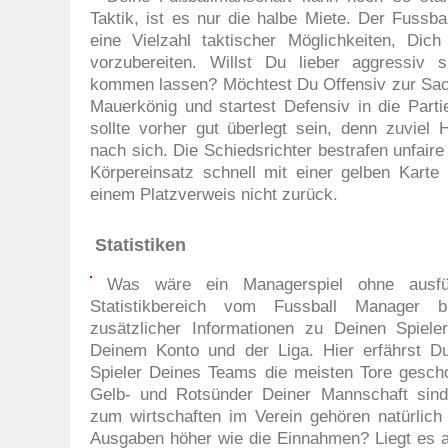
Taktik, ist es nur die halbe Miete. Der Fussba
eine Vielzahl taktischer Möglichkeiten, Dic
vorzubereiten. Willst Du lieber aggressiv
kommen lassen? Möchtest Du Offensiv zur Sac
Mauerkönig und startest Defensiv in die Parti
sollte vorher gut überlegt sein, denn zuviel 
nach sich. Die Schiedsrichter bestrafen unfaire
Körpereinsatz schnell mit einer gelben Kart
einem Platzverweis nicht zurück.
Statistiken
Was wäre ein Managerspiel ohne ausführ
Statistikbereich vom Fussball Manager b
zusätzlicher Informationen zu Deinen Spie
Deinem Konto und der Liga. Hier erfährst Du
Spieler Deines Teams die meisten Tore gesch
Gelb- und Rotsünder Deiner Mannschaft sind.
zum wirtschaften im Verein gehören natürlic
Ausgaben höher wie die Einnahmen? Liegt es 