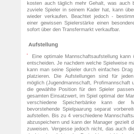
kosten auch täglich mehr Gehalt, was auch 
zuviele Spieler in seinem Kader hat, kann übe
wieder verkaufen. Beachtet jedoch - besti
einer gewissen Spielerstärke einen besonder
sofort über den Transfermarkt verkaufbar.
Aufstellung
Eine optimale Mannschaftsaufstellung kann 
entscheiden. Je nachdem welche Spielweise m
kann man seine Spieler durch einfaches Drag
platzieren. Die Aufstellungen sind für jede
möglich (Jugendmannschaft, Profimannschaft u
die gewählte Position für den Spieler passe
gesamten Einsatzwert, im Spiel optimal der Ma
verschiedene Speicherbänke kann der 
bevorstehende Spielpaarung separat vorberei
aufstellen. Bis zu 4 verschiedene Mannschafts
abzuspeichern und kann der Manager gezielt de
zuweisen. Vergesse jedoch nicht, das auch d