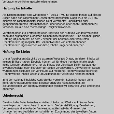
Verbraucherschlichtungsstelle teilzunehmen.
Haftung für Inhalte
Als Diensteanbieter sind wir gemäß § 7 Abs.1 TMG für eigene Inhalte auf diesen
Seiten nach den allgemeinen Gesetzen verantwortlich. Nach §§ 8 bis 10 TMG
sind wir als Diensteanbieter jedoch nicht verpflichtet, übermittelte oder
gespeicherte fremde Informationen zu überwachen oder nach Umständen zu
forschen, die auf eine rechtswidrige Tätigkeit hinweisen.
Verpflichtungen zur Entfernung oder Sperrung der Nutzung von Informationen
nach den allgemeinen Gesetzen bleiben hiervon unberührt. Eine diesbezügliche
Haftung ist jedoch erst ab dem Zeitpunkt der Kenntnis einer konkreten
Rechtsverletzung möglich. Bei Bekanntwerden von entsprechenden
Rechtsverletzungen werden wir diese Inhalte umgehend entfernen.
Haftung für Links
Unser Angebot enthält Links zu externen Websites Dritter, auf deren Inhalte wir
keinen Einfluss haben. Deshalb können wir für diese fremden Inhalte auch
keine Gewähr übernehmen. Für die Inhalte der verlinkten Seiten ist stets der
jeweilige Anbieter oder Betreiber der Seiten verantwortlich. Die verlinkten Seiten
wurden zum Zeitpunkt der Verlinkung auf mögliche Rechtsverstöße überprüft.
Rechtswidrige Inhalte waren zum Zeitpunkt der Verlinkung nicht erkennbar.
Eine permanente inhaltliche Kontrolle der verlinkten Seiten ist jedoch ohne
konkrete Anhaltspunkte einer Rechtsverletzung nicht zumutbar. Bei
Bekanntwerden von Rechtsverletzungen werden wir derartige Links umgehend
entfernen.
Urheberrecht
Die durch die Seitenbetreiber erstellten Inhalte und Werke auf diesen Seiten
unterliegen dem deutschen Urheberrecht. Die Vervielfältigung, Bearbeitung,
Verbreitung und jede Art der Verwertung außerhalb der Grenzen des
Urheberrechtes bedürfen der schriftlichen Zustimmung des jeweiligen Autors