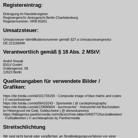
Registereintrag:
Eintragung im Handelsregister.
Registergericht: Amtsgericht Berlin-Charlottenburg
Registernummer: HRB 83261
Umsatzsteuer:
Umsatzsteuer-Identifikationsnummer gemäß §27 a Umsatzsteuergesetz:
DE 221166946
Verantwortlich gemäß § 18 Abs. 2 MStV:
André Nowak
IDGV GmbH
Goldregenstr. 58
12623 Berlin
Quellenangaben für verwendete Bilder /
Grafiken:
https://de.fotolia.com/id/101734156 - Composite image of blue matrix and codes
| © vectorfusionart
https://de.fotolia.com/id/66410243 - Sportwette | @ cardephotography
https://de.fotolia.com/id/133680664 - buchmacher - Holzwürfel mit Buchstaben
im Hintergrund mit Geld, Geldscheine | @ domoskanonos
https://bildagentur.panthermedia.net/m/lizenzfreie-bilder/5400771/fussballwetten/
- Fußballwetten | © archideaphoto by Panthermedia
Streitschlichtung
Wir sind nicht bereit oder verpflichtet, an Streitbeilegungsverfahren vor einer