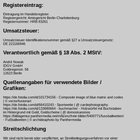
Registereintrag:
Eintragung im Handelsregister.
Registergericht: Amtsgericht Berlin-Charlottenburg
Registernummer: HRB 83261
Umsatzsteuer:
Umsatzsteuer-Identifikationsnummer gemäß §27 a Umsatzsteuergesetz:
DE 221166946
Verantwortlich gemäß § 18 Abs. 2 MStV:
André Nowak
IDGV GmbH
Goldregenstr. 58
12623 Berlin
Quellenangaben für verwendete Bilder /
Grafiken:
https://de.fotolia.com/id/101734156 - Composite image of blue matrix and codes
| © vectorfusionart
https://de.fotolia.com/id/66410243 - Sportwette | @ cardephotography
https://de.fotolia.com/id/133680664 - buchmacher - Holzwürfel mit Buchstaben
im Hintergrund mit Geld, Geldscheine | @ domoskanonos
https://bildagentur.panthermedia.net/m/lizenzfreie-bilder/5400771/fussballwetten/
- Fußballwetten | © archideaphoto by Panthermedia
Streitschlichtung
Wir sind nicht bereit oder verpflichtet, an Streitbeilegungsverfahren vor einer