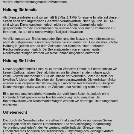
Verbraucherschlichtungsstelle teilzunehmen.
Haftung für Inhalte
Als Diensteanbieter sind wir gemäß § 7 Abs.1 TMG für eigene Inhalte auf diesen
Seiten nach den allgemeinen Gesetzen verantwortlich. Nach §§ 8 bis 10 TMG
sind wir als Diensteanbieter jedoch nicht verpflichtet, übermittelte oder
gespeicherte fremde Informationen zu überwachen oder nach Umständen zu
forschen, die auf eine rechtswidrige Tätigkeit hinweisen.
Verpflichtungen zur Entfernung oder Sperrung der Nutzung von Informationen
nach den allgemeinen Gesetzen bleiben hiervon unberührt. Eine diesbezügliche
Haftung ist jedoch erst ab dem Zeitpunkt der Kenntnis einer konkreten
Rechtsverletzung möglich. Bei Bekanntwerden von entsprechenden
Rechtsverletzungen werden wir diese Inhalte umgehend entfernen.
Haftung für Links
Unser Angebot enthält Links zu externen Websites Dritter, auf deren Inhalte wir
keinen Einfluss haben. Deshalb können wir für diese fremden Inhalte auch
keine Gewähr übernehmen. Für die Inhalte der verlinkten Seiten ist stets der
jeweilige Anbieter oder Betreiber der Seiten verantwortlich. Die verlinkten Seiten
wurden zum Zeitpunkt der Verlinkung auf mögliche Rechtsverstöße überprüft.
Rechtswidrige Inhalte waren zum Zeitpunkt der Verlinkung nicht erkennbar.
Eine permanente inhaltliche Kontrolle der verlinkten Seiten ist jedoch ohne
konkrete Anhaltspunkte einer Rechtsverletzung nicht zumutbar. Bei
Bekanntwerden von Rechtsverletzungen werden wir derartige Links umgehend
entfernen.
Urheberrecht
Die durch die Seitenbetreiber erstellten Inhalte und Werke auf diesen Seiten
unterliegen dem deutschen Urheberrecht. Die Vervielfältigung, Bearbeitung,
Verbreitung und jede Art der Verwertung außerhalb der Grenzen des
Urheberrechtes bedürfen der schriftlichen Zustimmung des jeweiligen Autors