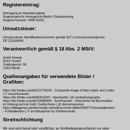
Registereintrag:
Eintragung im Handelsregister.
Registergericht: Amtsgericht Berlin-Charlottenburg
Registernummer: HRB 83261
Umsatzsteuer:
Umsatzsteuer-Identifikationsnummer gemäß §27 a Umsatzsteuergesetz:
DE 221166946
Verantwortlich gemäß § 18 Abs. 2 MStV:
André Nowak
IDGV GmbH
Goldregenstr. 58
12623 Berlin
Quellenangaben für verwendete Bilder /
Grafiken:
https://de.fotolia.com/id/101734156 - Composite image of blue matrix and codes
| © vectorfusionart
https://de.fotolia.com/id/66410243 - Sportwette | @ cardephotography
https://de.fotolia.com/id/133680664 - buchmacher - Holzwürfel mit Buchstaben
im Hintergrund mit Geld, Geldscheine | @ domoskanonos
https://bildagentur.panthermedia.net/m/lizenzfreie-bilder/5400771/fussballwetten/
- Fußballwetten | © archideaphoto by Panthermedia
Streitschlichtung
Wir sind nicht bereit oder verpflichtet, an Streitbeilegungsverfahren vor einer