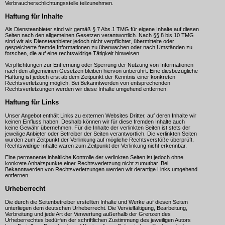
Verbraucherschlichtungsstelle teilzunehmen.
Haftung für Inhalte
Als Diensteanbieter sind wir gemäß § 7 Abs.1 TMG für eigene Inhalte auf diesen
Seiten nach den allgemeinen Gesetzen verantwortlich. Nach §§ 8 bis 10 TMG
sind wir als Diensteanbieter jedoch nicht verpflichtet, übermittelte oder
gespeicherte fremde Informationen zu überwachen oder nach Umständen zu
forschen, die auf eine rechtswidrige Tätigkeit hinweisen.
Verpflichtungen zur Entfernung oder Sperrung der Nutzung von Informationen
nach den allgemeinen Gesetzen bleiben hiervon unberührt. Eine diesbezügliche
Haftung ist jedoch erst ab dem Zeitpunkt der Kenntnis einer konkreten
Rechtsverletzung möglich. Bei Bekanntwerden von entsprechenden
Rechtsverletzungen werden wir diese Inhalte umgehend entfernen.
Haftung für Links
Unser Angebot enthält Links zu externen Websites Dritter, auf deren Inhalte wir
keinen Einfluss haben. Deshalb können wir für diese fremden Inhalte auch
keine Gewähr übernehmen. Für die Inhalte der verlinkten Seiten ist stets der
jeweilige Anbieter oder Betreiber der Seiten verantwortlich. Die verlinkten Seiten
wurden zum Zeitpunkt der Verlinkung auf mögliche Rechtsverstöße überprüft.
Rechtswidrige Inhalte waren zum Zeitpunkt der Verlinkung nicht erkennbar.
Eine permanente inhaltliche Kontrolle der verlinkten Seiten ist jedoch ohne
konkrete Anhaltspunkte einer Rechtsverletzung nicht zumutbar. Bei
Bekanntwerden von Rechtsverletzungen werden wir derartige Links umgehend
entfernen.
Urheberrecht
Die durch die Seitenbetreiber erstellten Inhalte und Werke auf diesen Seiten
unterliegen dem deutschen Urheberrecht. Die Vervielfältigung, Bearbeitung,
Verbreitung und jede Art der Verwertung außerhalb der Grenzen des
Urheberrechtes bedürfen der schriftlichen Zustimmung des jeweiligen Autors