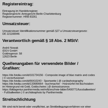
Registereintrag:
Eintragung im Handelsregister.
Registergericht: Amtsgericht Berlin-Charlottenburg
Registernummer: HRB 83261
Umsatzsteuer:
Umsatzsteuer-Identifikationsnummer gemäß §27 a Umsatzsteuergesetz:
DE 221166946
Verantwortlich gemäß § 18 Abs. 2 MStV:
André Nowak
IDGV GmbH
Goldregenstr. 58
12623 Berlin
Quellenangaben für verwendete Bilder /
Grafiken:
https://de.fotolia.com/id/101734156 - Composite image of blue matrix and codes
| © vectorfusionart
https://de.fotolia.com/id/66410243 - Sportwette | @ cardephotography
https://de.fotolia.com/id/133680664 - buchmacher - Holzwürfel mit Buchstaben
im Hintergrund mit Geld, Geldscheine | @ domoskanonos
https://bildagentur.panthermedia.net/m/lizenzfreie-bilder/5400771/fussballwetten/
- Fußballwetten | © archideaphoto by Panthermedia
Streitschlichtung
Wir sind nicht bereit oder verpflichtet, an Streitbeilegungsverfahren vor einer