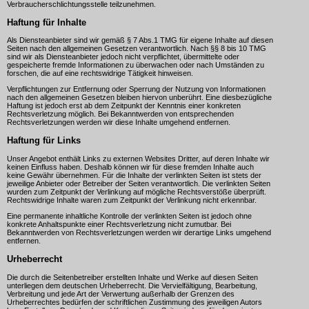
Verbraucherschlichtungsstelle teilzunehmen.
Haftung für Inhalte
Als Diensteanbieter sind wir gemäß § 7 Abs.1 TMG für eigene Inhalte auf diesen
Seiten nach den allgemeinen Gesetzen verantwortlich. Nach §§ 8 bis 10 TMG
sind wir als Diensteanbieter jedoch nicht verpflichtet, übermittelte oder
gespeicherte fremde Informationen zu überwachen oder nach Umständen zu
forschen, die auf eine rechtswidrige Tätigkeit hinweisen.
Verpflichtungen zur Entfernung oder Sperrung der Nutzung von Informationen
nach den allgemeinen Gesetzen bleiben hiervon unberührt. Eine diesbezügliche
Haftung ist jedoch erst ab dem Zeitpunkt der Kenntnis einer konkreten
Rechtsverletzung möglich. Bei Bekanntwerden von entsprechenden
Rechtsverletzungen werden wir diese Inhalte umgehend entfernen.
Haftung für Links
Unser Angebot enthält Links zu externen Websites Dritter, auf deren Inhalte wir
keinen Einfluss haben. Deshalb können wir für diese fremden Inhalte auch
keine Gewähr übernehmen. Für die Inhalte der verlinkten Seiten ist stets der
jeweilige Anbieter oder Betreiber der Seiten verantwortlich. Die verlinkten Seiten
wurden zum Zeitpunkt der Verlinkung auf mögliche Rechtsverstöße überprüft.
Rechtswidrige Inhalte waren zum Zeitpunkt der Verlinkung nicht erkennbar.
Eine permanente inhaltliche Kontrolle der verlinkten Seiten ist jedoch ohne
konkrete Anhaltspunkte einer Rechtsverletzung nicht zumutbar. Bei
Bekanntwerden von Rechtsverletzungen werden wir derartige Links umgehend
entfernen.
Urheberrecht
Die durch die Seitenbetreiber erstellten Inhalte und Werke auf diesen Seiten
unterliegen dem deutschen Urheberrecht. Die Vervielfältigung, Bearbeitung,
Verbreitung und jede Art der Verwertung außerhalb der Grenzen des
Urheberrechtes bedürfen der schriftlichen Zustimmung des jeweiligen Autors