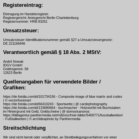
Registereintrag:
Eintragung im Handelsregister.
Registergericht: Amtsgericht Berlin-Charlottenburg
Registernummer: HRB 83261
Umsatzsteuer:
Umsatzsteuer-Identifikationsnummer gemäß §27 a Umsatzsteuergesetz:
DE 221166946
Verantwortlich gemäß § 18 Abs. 2 MStV:
André Nowak
IDGV GmbH
Goldregenstr. 58
12623 Berlin
Quellenangaben für verwendete Bilder /
Grafiken:
https://de.fotolia.com/id/101734156 - Composite image of blue matrix and codes
| © vectorfusionart
https://de.fotolia.com/id/66410243 - Sportwette | @ cardephotography
https://de.fotolia.com/id/133680664 - buchmacher - Holzwürfel mit Buchstaben
im Hintergrund mit Geld, Geldscheine | @ domoskanonos
https://bildagentur.panthermedia.net/m/lizenzfreie-bilder/5400771/fussballwetten/
- Fußballwetten | © archideaphoto by Panthermedia
Streitschlichtung
Wir sind nicht bereit oder verpflichtet, an Streitbeilegungsverfahren vor einer