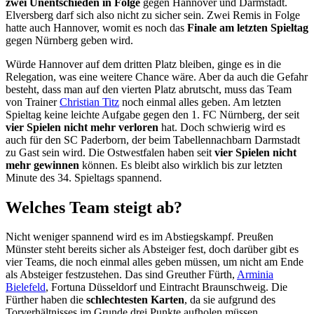
zwei Unentschieden in Folge
gegen Hannover und Darmstadt.
Elversberg darf sich also nicht zu sicher sein. Zwei Remis in Folge
hatte auch Hannover, womit es noch das
Finale am letzten Spieltag
gegen Nürnberg geben wird.
Würde Hannover auf dem dritten Platz bleiben, ginge es in die
Relegation, was eine weitere Chance wäre. Aber da auch die Gefahr
besteht, dass man auf den vierten Platz abrutscht, muss das Team
von Trainer
Christian Titz
noch einmal alles geben. Am letzten
Spieltag keine leichte Aufgabe gegen den 1. FC Nürnberg, der seit
vier Spielen nicht mehr verloren
hat. Doch schwierig wird es
auch für den SC Paderborn, der beim Tabellennachbarn Darmstadt
zu Gast sein wird. Die Ostwestfalen haben seit
vier Spielen nicht
mehr gewinnen
können. Es bleibt also wirklich bis zur letzten
Minute des 34. Spieltags spannend.
Welches Team steigt ab?
Nicht weniger spannend wird es im Abstiegskampf. Preußen
Münster steht bereits sicher als Absteiger fest, doch darüber gibt es
vier Teams, die noch einmal alles geben müssen, um nicht am Ende
als Absteiger festzustehen. Das sind Greuther Fürth,
Arminia
Bielefeld
, Fortuna Düsseldorf und Eintracht Braunschweig. Die
Fürther haben die
schlechtesten Karten
, da sie aufgrund des
Torverhältnisses im Grunde drei Punkte aufholen müssen.