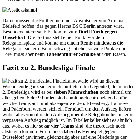
Damit müssen die Fürther auf einen Ausrutscher von Arminia
Bielefeld hoffen, das gegen Hertha BSC Berlin antreten wird.
Besonders interessant: Es kommt zum
Duell Fürth gegen
Düsseldorf
. Die Fortuna steht einen Punkt vor dem
Relegationsplatz und könnte mit einem Remis mindestens die
Relegation sichern. Braunschweig hat ebenso viele Punkte und
Tore, muss aber beim
Tabellenführer Schalke
auf den Rasen.
Fazit zu 2. Bundesliga Finale
Langeweile wird an diesem
Wochenende ganz sicher nicht auftreten. Im Gegenteil, denn in der
2. Bundesliga wird es bei
sieben Mannschaften
noch einmal um
alles gehen. 6 der 9 Partien sind damit noch entscheidend dafür,
welche Teams auf- und absteigen werden. Elversberg, Hannover
und Paderborn werden sich ein Fernduell um den Aufstieg liefern,
wobei alles vom direkten Aufstieg über die Relegation bis hin zum
verpassten Aufstieg möglich ist. Im Tabellenkeller sieht es ähnlich
aus, wobei es hier sogar
vier Teams
sind, die theoretisch noch
absteigen können. Fürth muss dabei das Heimspiel gegen
Düsseldorf gewinnen, gleichzeitig aber auf eine Niederlage der