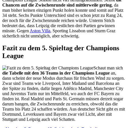
Chancen auf die Zwischenrunde sind mittlerweile gering
, da
man bisher keinen einzigen Punkt holen konnte und somit auf Platz
34 steht. Sechs Punkte Unterschied sind es schon jetzt zu Rang 24,
der noch für die Zwischenrunde reichen würde. Unterm Strich
bedeutet das, dass Leipzig die restlichen drei Partien gewinnen
müsste. Gegen
Aston Villa
, Sporting Lissabon und Sturm Graz
sicherlich nicht unmöglich, aber schwierig.
Fazit zu dem 5. Spieltag der Champions
League
Schaut man sich
die Tabelle mit den 36 Teams in der Champions League
an,
dann scheint der neue Modus durchaus für frischen Wind zu sorgen.
Zwar sind Teams wie Liverpool, Inter Mailand und Barcelona an
der Spitze zu finden, dafür liegen Atlético Madrid, Manchester City
und Juventus Turin nur im Mittelfeld, wo auch der FC Bayern zu
finden ist. Real Madrid und Paris St. Germain müssen derzeit sogar
darum bangen, die Zwischenrunde zu erreichen, obwohl das die
Teams bis Platz 24 schaffen würden. Aus deutscher Sicht gibt es mit
Dortmund, Leverkusen und Bayern zwar viel Licht, aber mit
Stuttgart und Leipzig auch viel Schatten.