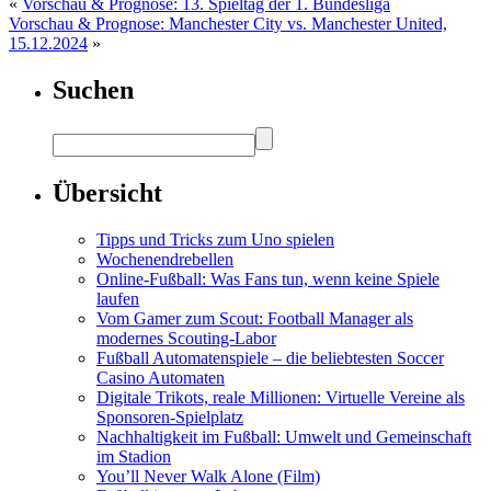
«
Vorschau & Prognose: 13. Spieltag der 1. Bundesliga
Vorschau & Prognose: Manchester City vs. Manchester United,
15.12.2024
»
Suchen
Übersicht
Tipps und Tricks zum Uno spielen
Wochenendrebellen
Online-Fußball: Was Fans tun, wenn keine Spiele
laufen
Vom Gamer zum Scout: Football Manager als
modernes Scouting-Labor
Fußball Automatenspiele – die beliebtesten Soccer
Casino Automaten
Digitale Trikots, reale Millionen: Virtuelle Vereine als
Sponsoren-Spielplatz
Nachhaltigkeit im Fußball: Umwelt und Gemeinschaft
im Stadion
You’ll Never Walk Alone (Film)