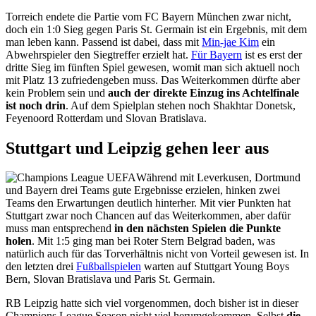
Torreich endete die Partie vom FC Bayern München zwar nicht,
doch ein 1:0 Sieg gegen Paris St. Germain ist ein Ergebnis, mit dem
man leben kann. Passend ist dabei, dass mit
Min-jae Kim
ein
Abwehrspieler den Siegtreffer erzielt hat.
Für Bayern
ist es erst der
dritte Sieg im fünften Spiel gewesen, womit man sich aktuell noch
mit Platz 13 zufriedengeben muss. Das Weiterkommen dürfte aber
kein Problem sein und
auch der direkte Einzug ins Achtelfinale
ist noch drin
. Auf dem Spielplan stehen noch Shakhtar Donetsk,
Feyenoord Rotterdam und Slovan Bratislava.
Stuttgart und Leipzig gehen leer aus
Während mit Leverkusen, Dortmund
und Bayern drei Teams gute Ergebnisse erzielen, hinken zwei
Teams den Erwartungen deutlich hinterher. Mit vier Punkten hat
Stuttgart zwar noch Chancen auf das Weiterkommen, aber dafür
muss man entsprechend
in den nächsten Spielen die Punkte
holen
. Mit 1:5 ging man bei Roter Stern Belgrad baden, was
natürlich auch für das Torverhältnis nicht von Vorteil gewesen ist. In
den letzten drei
Fußballspielen
warten auf Stuttgart Young Boys
Bern, Slovan Bratislava und Paris St. Germain.
RB Leipzig hatte sich viel vorgenommen, doch bisher ist in dieser
Champions League Season nicht viel herumgekommen. Selbst
die