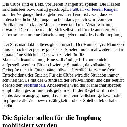
Die Clubs sind es Leid, vor leeren Rängen zu spielen. Die Kassen
sind teils leer bzw. kräftig geschröpft.
Fußball vor leeren Rängen
soll der Vergangenheit angehören. Der Tenor ist zwar, dass es
unterschiedliche Meinungen geben darf, jedoch wird von den
Profikickern ein klarer Menschenverstand und Verantwortung
erwartet. Diese habe man für sich selbst und für die anderen. Von
daher soll es nur eine Entscheidung geben und dies ist die Impfung.
Der Saisonauftakt hatte es gleich in sich. Der Bundesligist Mainz 05
musste nach drei positiv getesteten Spielern noch mal weitere acht in
Quarantäne schicken. Dies war zu viel für die
Mannschaftsaufstellung. Eine vollständige Elf konnte nicht
aufgestellt werden. Eine schwierige Situation, da vollständig
Geimpfte nicht in Quarantäne müssen. Letztlich ist es eine freie
Entscheidung der Spieler. Für die Clubs wird die Situation immer
schwieriger. Es gilt der Grundsatz der Freiwilligkeit und dies betrifft
ebenso den
Profifußball
. Andererseits wird der Mannschaftsbetrieb
empfindlich gestört und teils gefährdet. In der Regel wird in den
Clubs davon ausgegangen, dass durch eine vollständige bzw. hohe
Impfquote die Wettbewerbsfähigkeit und der Spielbetrieb erhalten
bleibt.
Die Spieler sollen für die Impfung
mobilisiert werden