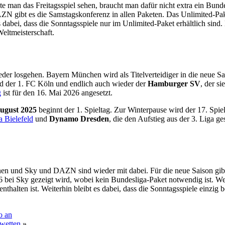
te man das Freitagsspiel sehen, braucht man dafür nicht extra ein Bund
 gibt es die Samstagskonferenz in allen Paketen. Das Unlimited-Pake
es dabei, dass die Sonntagsspiele nur im Unlimited-Paket erhältlich s
ltmeisterschaft.
der losgehen. Bayern München wird als Titelverteidiger in die neue S
ind der 1. FC Köln und endlich auch wieder der
Hamburger SV
, der s
g
ist für den 16. Mai 2026 angesetzt.
August 2025
beginnt der 1. Spieltag. Zur Winterpause wird der 17. Spie
 Bielefeld
und
Dynamo Dresden
, die den Aufstieg aus der 3. Liga g
nen und Sky und DAZN sind wieder mit dabei. Für die neue Saison gi
26 bei Sky gezeigt wird, wobei kein Bundesliga-Paket notwendig ist. We
 enthalten ist. Weiterhin bleibt es dabei, dass die Sonntagsspiele einz
o an
twetten
»