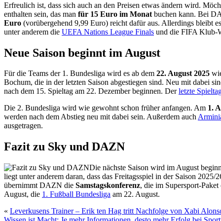
Erfreulich ist, dass sich auch an den Preisen etwas ändern wird. Möch
enthalten sein, das man
für 15 Euro im Monat
buchen kann. Bei DAZN
Euro
(vorübergehend 9,99 Euro) reicht dafür aus. Allerdings bleibt 
unter anderem die
UEFA Nations League Finals
und die FIFA Klub-We
Neue Saison beginnt im August
Für die Teams der 1. Bundesliga wird es ab dem
22. August 2025
wie
Bochum, die in der letzten Saison abgestiegen sind. Neu mit dabei s
nach dem 15. Spieltag am 22. Dezember beginnen. Der
letzte Spielta
Die 2. Bundesliga wird wie gewohnt schon früher anfangen. Am
1. 
werden nach dem Abstieg neu mit dabei sein. Außerdem auch
Arminia
ausgetragen.
Fazit zu Sky und DAZN
Die nächste Saison wird im August begin
liegt unter anderem daran, dass das Freitagsspiel in der Saison 2025/
übernimmt DAZN die
Samstagskonferenz
, die im Supersport-Paket
August, die
1. Fußball Bundesliga
am 22. August.
«
Leverkusens Trainer – Erik ten Hag tritt Nachfolge von Xabi Alons
Wissen ist Macht: Je mehr Informationen, desto mehr Erfolg bei Spor