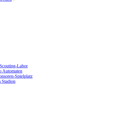
Scouting-Labor
no Automaten
ponsoren-Spielplatz
 Stadion