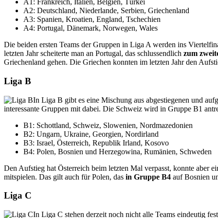
A1: Frankreich, Italien, Belgien, Türkei
A2: Deutschland, Niederlande, Serbien, Griechenland
A3: Spanien, Kroatien, England, Tschechien
A4: Portugal, Dänemark, Norwegen, Wales
Die beiden ersten Teams der Gruppen in Liga A werden ins Viertelfi
letzten Jahr scheiterte man an Portugal, das schlussendlich
zum zweit
Griechenland gehen. Die Griechen konnten im letzten Jahr den Aufsti
Liga B
In Liga B gibt es eine Mischung aus abgestiegenen und aufg
interessante Gruppen mit dabei. Die Schweiz wird in Gruppe B1 antr
B1: Schottland, Schweiz, Slowenien, Nordmazedonien
B2: Ungarn, Ukraine, Georgien, Nordirland
B3: Israel, Österreich, Republik Irland, Kosovo
B4: Polen, Bosnien und Herzegowina, Rumänien, Schweden
Den Aufstieg hat Österreich beim letzten Mal verpasst, konnte aber e
mitspielen. Das gilt auch für Polen, das
in Gruppe B4
auf Bosnien u
Liga C
In Liga C stehen derzeit noch nicht alle Teams eindeutig fes