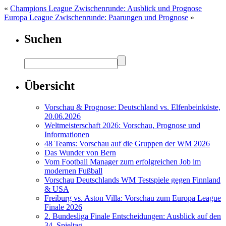
«
Champions League Zwischenrunde: Ausblick und Prognose
Europa League Zwischenrunde: Paarungen und Prognose
»
Suchen
Übersicht
Vorschau & Prognose: Deutschland vs. Elfenbeinküste,
20.06.2026
Weltmeisterschaft 2026: Vorschau, Prognose und
Informationen
48 Teams: Vorschau auf die Gruppen der WM 2026
Das Wunder von Bern
Vom Football Manager zum erfolgreichen Job im
modernen Fußball
Vorschau Deutschlands WM Testspiele gegen Finnland
& USA
Freiburg vs. Aston Villa: Vorschau zum Europa League
Finale 2026
2. Bundesliga Finale Entscheidungen: Ausblick auf den
34. Spieltag