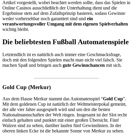
Artikel vorgestellt, wobei beachtet werden sollte, dass das Spielen in
Online Casinos ausschließlich der Unterhaltung dient und die
Ergebnisse stets auf dem Zufallsprinzip basieren, sodass Gewinne
weder vorhersehbar noch garantiert sind und
ein
verantwortungsvoller Umgang mit dem eigenen Spielverhalten
wichtig bleibt.
Die beliebtesten Fußball Automatenspiele
Letztendlich ist es natürlich auch immer eine Geschmacksfrage,
doch mit den folgenden Spielen macht man nicht viel falsch. Sie
machen Spaß und bringen auch
gute Gewinnchancen
mit sich.
Gold Cup (Merkur)
Aus dem Hause Merkur stammt das Automatenspiel “
Gold Cup
”.
Mit dem goldenen Cup ist natürlich der Weltmeisterpokal gemeint,
der alle vier Jahre ausgespielt wird und um den die besten
Nationalmannschaften der Welt ringen. Insgesamt ist der Slot recht
einfach gehalten und punktet mit einer großen Übersicht. Fünf
Walzen sind zu sehen, darüber laufen fünf Gewinnlinien. In der
oberen linken Ecke ist die bekannte Sonne von Merkur zu sehen.