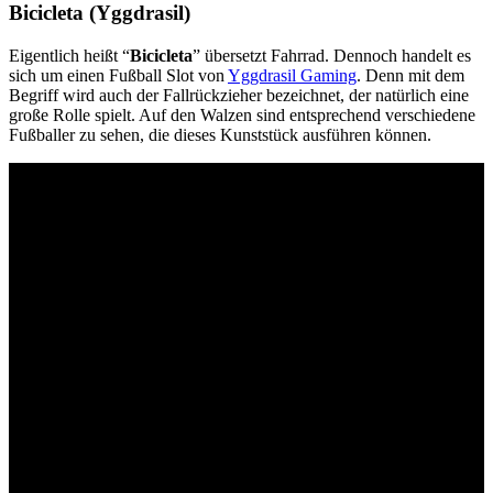
Bicicleta (Yggdrasil)
Eigentlich heißt “
Bicicleta
” übersetzt Fahrrad. Dennoch handelt es
sich um einen Fußball Slot von
Yggdrasil Gaming
. Denn mit dem
Begriff wird auch der Fallrückzieher bezeichnet, der natürlich eine
große Rolle spielt. Auf den Walzen sind entsprechend verschiedene
Fußballer zu sehen, die dieses Kunststück ausführen können.