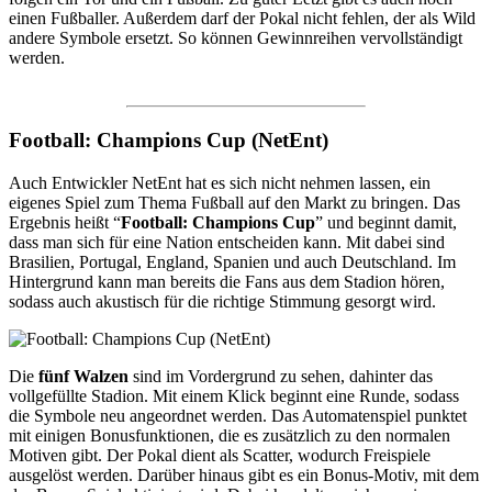
einen Fußballer. Außerdem darf der Pokal nicht fehlen, der als Wild
andere Symbole ersetzt. So können Gewinnreihen vervollständigt
werden.
Football: Champions Cup (NetEnt)
Auch Entwickler NetEnt hat es sich nicht nehmen lassen, ein
eigenes Spiel zum Thema Fußball auf den Markt zu bringen. Das
Ergebnis heißt “
Football: Champions Cup
” und beginnt damit,
dass man sich für eine Nation entscheiden kann. Mit dabei sind
Brasilien, Portugal, England, Spanien und auch Deutschland. Im
Hintergrund kann man bereits die Fans aus dem Stadion hören,
sodass auch akustisch für die richtige Stimmung gesorgt wird.
Die
fünf Walzen
sind im Vordergrund zu sehen, dahinter das
vollgefüllte Stadion. Mit einem Klick beginnt eine Runde, sodass
die Symbole neu angeordnet werden. Das Automatenspiel punktet
mit einigen Bonusfunktionen, die es zusätzlich zu den normalen
Motiven gibt. Der Pokal dient als Scatter, wodurch Freispiele
ausgelöst werden. Darüber hinaus gibt es ein Bonus-Motiv, mit dem