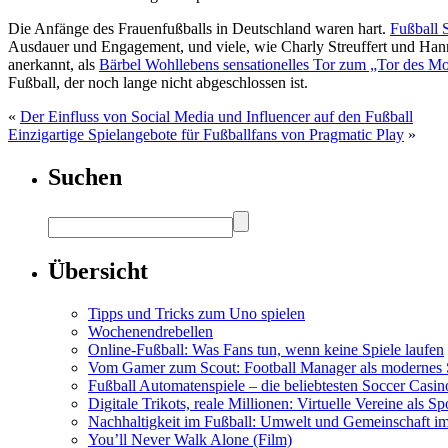
Die Anfänge des Frauenfußballs in Deutschland waren hart.
Fußball 
Ausdauer und Engagement, und viele, wie Charly Streuffert und Han
anerkannt, als
Bärbel Wohllebens sensationelles Tor zum „Tor des M
Fußball, der noch lange nicht abgeschlossen ist.
«
Der Einfluss von Social Media und Influencer auf den Fußball
Einzigartige Spielangebote für Fußballfans von Pragmatic Play
»
Suchen
Übersicht
Tipps und Tricks zum Uno spielen
Wochenendrebellen
Online-Fußball: Was Fans tun, wenn keine Spiele laufen
Vom Gamer zum Scout: Football Manager als modernes 
Fußball Automatenspiele – die beliebtesten Soccer Casi
Digitale Trikots, reale Millionen: Virtuelle Vereine als S
Nachhaltigkeit im Fußball: Umwelt und Gemeinschaft im
You’ll Never Walk Alone (Film)