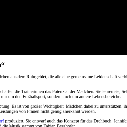
n“
chen aus dem Ruhrgebiet, die alle eine gemeinsame Leidenschaft verbind
chärfen die Trainerinnen das Potenzial der Mädchen. Sie lehren sie, S
ht nur um den Fußballsport, sondern auch um andere Lebensbereiche.
ung. Es ist von großer Wichtigkeit, Mädchen dabei zu unterstützen, ihre
ie Leistungen von Frauen nicht genug anerkannt werden.
rf
produziert. Sie entwarf auch das Konzept für das Drehbuch. Jennif
nd die Musik stammt von Fabian Berghofer.