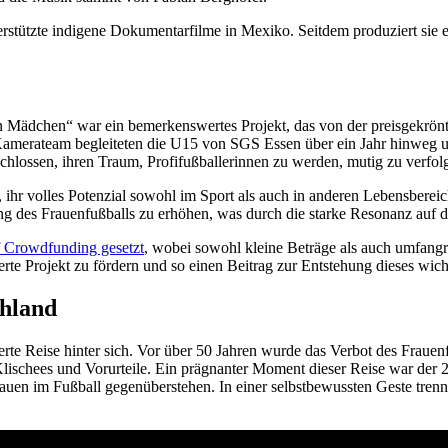
erstützte indigene Dokumentarfilme in Mexiko. Seitdem produziert sie 
 Mädchen“ war ein bemerkenswertes Projekt, das von der preisgekrön
 Kamerateam begleiteten die U15 von SGS Essen über ein Jahr hinweg u
chlossen, ihren Traum, Profifußballerinnen zu werden, mutig zu verfol
, ihr volles Potenzial sowohl im Sport als auch in anderen Lebensbereic
ung des Frauenfußballs zu erhöhen, was durch die starke Resonanz auf de
 Crowdfunding gesetzt
, wobei sowohl kleine Beträge als auch umfang
rte Projekt zu fördern und so einen Beitrag zur Entstehung dieses wich
chland
rte Reise hinter sich. Vor über 50 Jahren wurde das Verbot des Frau
Klischees und Vorurteile. Ein prägnanter Moment dieser Reise war der 
en im Fußball gegenüberstehen. In einer selbstbewussten Geste trennte