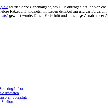
Spiele
wurden ohne Genehmigung des DFB durchgeführt und von chauvin
nelore Ratzeburg, widmeten ihr Leben dem Aufbau und der Förderung 
onats“
gewählt wurde. Dieser Fortschritt und die stetige Zunahme der
Scouting-Labor
no Automaten
ponsoren-Spielplatz
 Stadion