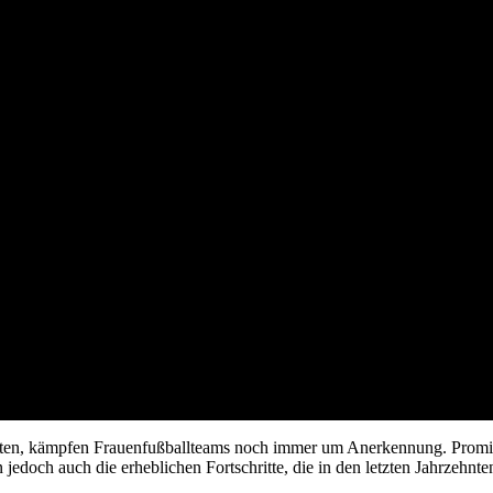
aften, kämpfen Frauenfußballteams noch immer um Anerkennung. Promin
jedoch auch die erheblichen Fortschritte, die in den letzten Jahrzehnt