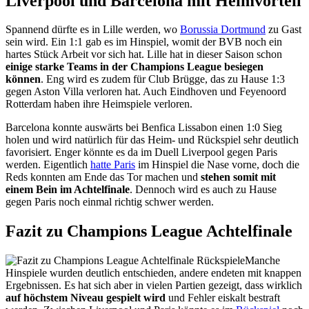
Liverpool und Barcelona mit Heimvorteil
Spannend dürfte es in Lille werden, wo
Borussia Dortmund
zu Gast
sein wird. Ein 1:1 gab es im Hinspiel, womit der BVB noch ein
hartes Stück Arbeit vor sich hat. Lille hat in dieser Saison schon
einige starke Teams in der Champions League besiegen
können
. Eng wird es zudem für Club Brügge, das zu Hause 1:3
gegen Aston Villa verloren hat. Auch Eindhoven und Feyenoord
Rotterdam haben ihre Heimspiele verloren.
Barcelona konnte auswärts bei Benfica Lissabon einen 1:0 Sieg
holen und wird natürlich für das Heim- und Rückspiel sehr deutlich
favorisiert. Enger könnte es da im Duell Liverpool gegen Paris
werden. Eigentlich
hatte Paris
im Hinspiel die Nase vorne, doch die
Reds konnten am Ende das Tor machen und
stehen somit mit
einem Bein im Achtelfinale
. Dennoch wird es auch zu Hause
gegen Paris noch einmal richtig schwer werden.
Fazit zu Champions League Achtelfinale
Manche
Hinspiele wurden deutlich entschieden, andere endeten mit knappen
Ergebnissen. Es hat sich aber in vielen Partien gezeigt, dass wirklich
auf höchstem Niveau gespielt wird
und Fehler eiskalt bestraft