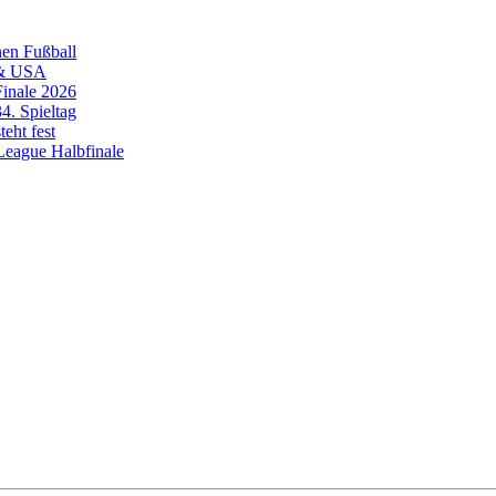
en Fußball
 & USA
Finale 2026
4. Spieltag
eht fest
League Halbfinale