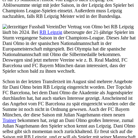
Ablösesumme steigt mit jeder Saison, in der Leipzig den Spieler bei
Champions League-Spielen einsetzt. Außerdem muss Leipzig
nachzahlen, falls RB Leipzig Meister wird in der Bundesliga.
Der Vertrag von Olmo bei RB Leipzig
läuft bis 2024. Bei
RB Leipzig
überzeugte der 21-jährige Spieler im
Sturm vergangene Saison in der Champions-League. Dieses Jahr hat
Dani Olmo in der spanischen Nationalmannschaft in der
Europameisterschaft mitgespielt. Bei Olympia hat die spanische
Nationalmannschaft mit Olmo die Silbermedaille bekommen.
Deswegen sind jetzt mehrere Vereine wie z. B. Real Madrid, FC
Barcelona und FC Bayern München daran interessiert, dass der
Spieler schon bald zu ihnen wechselt.
Schon in der letzten Transferzeit im August sind mehrere Angebote
für Dani Olmo beim RB Leipzig eingereicht worden. Der Topclub
FC Barcelona, bei dem Dani Olmo die Akademie als Jugendspieler
durchlaufen hat, hat auch starkes Interesse gezeigt. Anscheinend ist
das Angebot vom FC Barcelona zu spät eingereicht worden oder die
Summe ist noch nicht in Ordnung gewesen. Auch der FC Bayern
München, der diese Saison mit Julian Nagelsmann einen neuen
Trainer
bekommen hat, zeigt an Dani Olmo großes Interesse, zumal
Julian Nagelsmann den Spieler schon kennt aus Leipzig. Dani Olmo
selbst gibt sich momentan noch zurückhaltend. Er freut sich auf die
Saison mit RB Leipzig, und er will als Spieler mit seiner Mannschaft