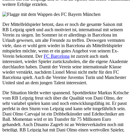
weitere Erfolge erzielen.
Der Mittelfeldspieler betont, dass er noch die gesamte Saison mit
RB Leipzig spielt und auch motiviert ist, international mit seinem
Verein zu siegen. Im Sommer ist er allerdings in Barcelona im
Urlaub gewesen, um alte Freunde zu treffen. Deswegen vermuten
viele, dass er wohl gern wieder in Barcelona als Mittelfeldspieler
mitspielen möchte, wenn er ein gutes Angebot von seinem Ex-
Verein bekommt. Der
FC Barcelona
ist zurzeit auch stark
interessiert, wieder Spieler zurückzuholen, die die eigene Akademie
durchlaufen haben. Damit der Verein seine internationale Klasse
wieder verstärkt, nachdem Lionel Messi nicht mehr für den FC
Barcelona spielt. Auch die Vereine Juventus Turin und Manchester
United sind an dem jungen Talent interessiert.
Die Situation bleibt weiter spannend. Sportdirektor Markus Krösche
vom RB Leipzig freut sich über die Qualität von Dani Olmo, der
sehr variabel spielen kann und noch entwicklungsfähig ist. Er passt
perfekt in den Sturm von Leipzig und kann sehr torgefährlich sein.
Dani Olmo Carvajal ist ein Dribbelkünstler und Edeltechniker am
Ball. Momentan wird er im Transfer für 75 Millionen Euro
gehandelt. Auch Dinamo Zagreb ist an Weiterverkäufen noch mit
beteiligt. RB Leipzig hat mit Dani Olmo einen wertvollen Spieler,