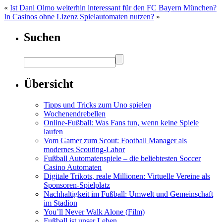
«
Ist Dani Olmo weiterhin interessant für den FC Bayern München?
In Casinos ohne Lizenz Spielautomaten nutzen?
»
Suchen
Übersicht
Tipps und Tricks zum Uno spielen
Wochenendrebellen
Online-Fußball: Was Fans tun, wenn keine Spiele
laufen
Vom Gamer zum Scout: Football Manager als
modernes Scouting-Labor
Fußball Automatenspiele – die beliebtesten Soccer
Casino Automaten
Digitale Trikots, reale Millionen: Virtuelle Vereine als
Sponsoren-Spielplatz
Nachhaltigkeit im Fußball: Umwelt und Gemeinschaft
im Stadion
You’ll Never Walk Alone (Film)
Fußball ist unser Leben