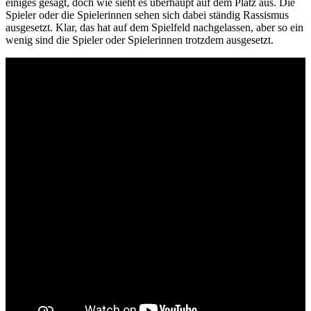
einiges gesagt, doch wie sieht es überhaupt auf dem Platz aus. Die
Spieler oder die Spielerinnen sehen sich dabei ständig Rassismus
ausgesetzt. Klar, das hat auf dem Spielfeld nachgelassen, aber so ein
wenig sind die Spieler oder Spielerinnen trotzdem ausgesetzt.