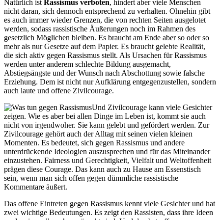
Natürlich ist
Rassismus verboten
, hindert aber viele Menschen
nicht daran, sich dennoch entsprechend zu verhalten. Ohnehin gibt
es auch immer wieder Grenzen, die von rechten Seiten ausgelotet
werden, sodass rassistische Äußerungen noch im Rahmen des
gesetzlich Möglichen bleiben. Es braucht am Ende aber so oder so
mehr als nur Gesetze auf dem Papier. Es braucht gelebte Realität,
die sich aktiv gegen Rassismus stellt. Als Ursachen für Rassismus
werden unter anderem schlechte Bildung ausgemacht,
Abstiegsängste und der Wunsch nach Abschottung sowie falsche
Erziehung. Dem ist nicht nur Aufklärung entgegenzustellen, sondern
auch laute und offene Zivilcourage.
Und Zivilcourage kann viele Gesichter
zeigen. Wie es aber bei allen Dinge im Leben ist, kommt sie auch
nicht von irgendwoher. Sie kann gelebt und gefördert werden. Zur
Zivilcourage gehört auch der Alltag mit seinen vielen kleinen
Momenten. Es bedeutet, sich gegen Rassismus und andere
unterdrückende Ideologien auszusprechen und für das Miteinander
einzustehen. Fairness und Gerechtigkeit, Vielfalt und Weltoffenheit
prägen diese Courage. Das kann auch zu Hause am Essenstisch
sein, wenn man sich offen gegen dümmliche rassistische
Kommentare äußert.
Das offene Eintreten gegen Rassismus kennt viele Gesichter und hat
zwei wichtige Bedeutungen. Es zeigt den Rassisten, dass ihre Ideen