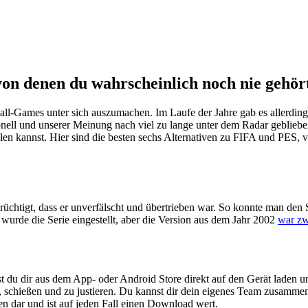
on denen du wahrscheinlich noch nie gehört
ll-Games unter sich auszumachen. Im Laufe der Jahre gab es allerding
onell und unserer Meinung nach viel zu lange unter dem Radar gebliebe
pielen kannst. Hier sind die besten sechs Alternativen zu FIFA und PES,
berüchtigt, dass er unverfälscht und übertrieben war. So konnte man de
 wurde die Serie eingestellt, aber die Version aus dem Jahr 2002
war zw
 dir aus dem App- oder Android Store direkt auf den Gerät laden und 
 schießen und zu justieren. Du kannst dir dein eigenes Team zusammens
en dar und ist auf jeden Fall einen Download wert.