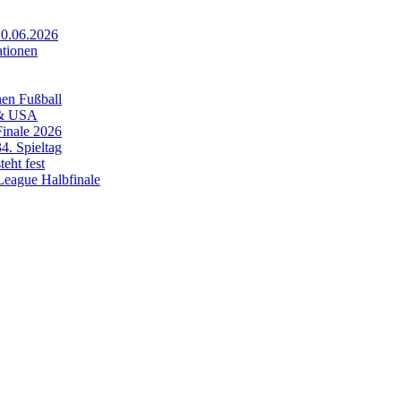
20.06.2026
ationen
en Fußball
 & USA
Finale 2026
4. Spieltag
eht fest
League Halbfinale