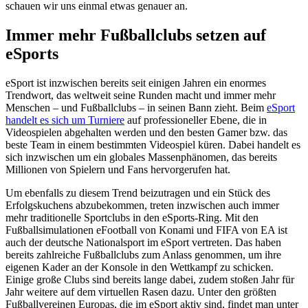
schauen wir uns einmal etwas genauer an.
Immer mehr Fußballclubs setzen auf
eSports
eSport ist inzwischen bereits seit einigen Jahren ein enormes
Trendwort, das weltweit seine Runden macht und immer mehr
Menschen – und Fußballclubs – in seinen Bann zieht. Beim
eSport
handelt es sich um Turniere
auf professioneller Ebene, die in
Videospielen abgehalten werden und den besten Gamer bzw. das
beste Team in einem bestimmten Videospiel küren. Dabei handelt es
sich inzwischen um ein globales Massenphänomen, das bereits
Millionen von Spielern und Fans hervorgerufen hat.
Um ebenfalls zu diesem Trend beizutragen und ein Stück des
Erfolgskuchens abzubekommen, treten inzwischen auch immer
mehr traditionelle Sportclubs in den eSports-Ring. Mit den
Fußballsimulationen eFootball von Konami und FIFA von EA ist
auch der deutsche Nationalsport im eSport vertreten. Das haben
bereits zahlreiche Fußballclubs zum Anlass genommen, um ihre
eigenen Kader an der Konsole in den Wettkampf zu schicken.
Einige große Clubs sind bereits lange dabei, zudem stoßen Jahr für
Jahr weitere auf dem virtuellen Rasen dazu. Unter den größten
Fußballvereinen Europas, die im eSport aktiv sind, findet man unter