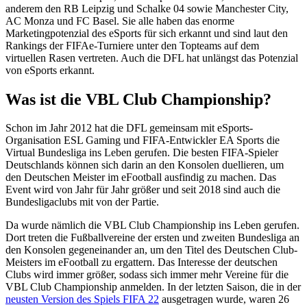
anderem den RB Leipzig und Schalke 04 sowie Manchester City,
AC Monza und FC Basel. Sie alle haben das enorme
Marketingpotenzial des eSports für sich erkannt und sind laut den
Rankings der FIFAe-Turniere unter den Topteams auf dem
virtuellen Rasen vertreten. Auch die DFL hat unlängst das Potenzial
von eSports erkannt.
Was ist die VBL Club Championship?
Schon im Jahr 2012 hat die DFL gemeinsam mit eSports-
Organisation ESL Gaming und FIFA-Entwickler EA Sports die
Virtual Bundesliga ins Leben gerufen. Die besten FIFA-Spieler
Deutschlands können sich darin an den Konsolen duellieren, um
den Deutschen Meister im eFootball ausfindig zu machen. Das
Event wird von Jahr für Jahr größer und seit 2018 sind auch die
Bundesligaclubs mit von der Partie.
Da wurde nämlich die VBL Club Championship ins Leben gerufen.
Dort treten die Fußballvereine der ersten und zweiten Bundesliga an
den Konsolen gegeneinander an, um den Titel des Deutschen Club-
Meisters im eFootball zu ergattern. Das Interesse der deutschen
Clubs wird immer größer, sodass sich immer mehr Vereine für die
VBL Club Championship anmelden. In der letzten Saison, die in der
neusten Version des Spiels FIFA 22
ausgetragen wurde, waren 26