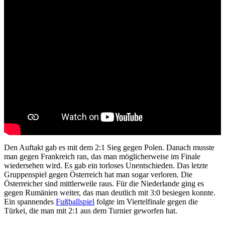
Den Auftakt gab es mit dem 2:1 Sieg gegen Polen. Danach musste
man gegen Frankreich ran, das man möglicherweise im Finale
wiedersehen wird. Es gab ein torloses Unentschieden. Das letzte
Gruppenspiel gegen Österreich hat man sogar verloren. Die
Österreicher sind mittlerweile raus. Für die Niederlande ging es
gegen Rumänien weiter, das man deutlich mit 3:0 besiegen konnte.
Ein spannendes
Fußballspiel
folgte im Viertelfinale gegen die
Türkei, die man mit 2:1 aus dem Turnier geworfen hat.