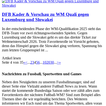
DFB Kader & Vorschau zu WM Quali gegen
Luxemburg und Slowakei
In der entscheidenden Phase der WM-Qualifikation 2025 steht das
DFB-Team vor zwei richtungsweisenden Spielen. Gegen
Luxemburg und die Slowakei geht es um das direkte Ticket zur
Weltmeisterschaft 2026. Trotz Favoritenrolle ist Vorsicht geboten,
denn das Hinspiel gegen die Slowakei ging verloren, Spannung bis
zum letzten Gruppenspiel ist ...
Artikel lesen
Seite 4 von 35
«
<
...
2
3
4
5
6
...
10
20
30
...
>
»
Nachrichten zu Fussball, Sportwetten und Games
Neben den Neuigkeiten zu unserem Fussballmanager, sind auf
dieser Seite eine Vielzahl anderer Fußball News zu lesen. Wann
startet die kommende Bundesliga Saison oder wer zählt alles zum
Favoritenkreis der nächsten Fußball-WM? Sind zum Beispiel alles
Themen über die wir regelmäßig berichten. Des Weiteren
informieren wir Euch rund um das Thema Sportwetten, allen voran