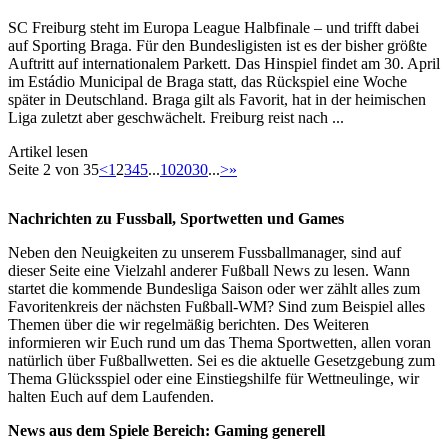
SC Freiburg steht im Europa League Halbfinale – und trifft dabei
auf Sporting Braga. Für den Bundesligisten ist es der bisher größte
Auftritt auf internationalem Parkett. Das Hinspiel findet am 30. April
im Estádio Municipal de Braga statt, das Rückspiel eine Woche
später in Deutschland. Braga gilt als Favorit, hat in der heimischen
Liga zuletzt aber geschwächelt. Freiburg reist nach ...
Artikel lesen
Seite 2 von 35
<
1
2
3
4
5
...
10
20
30
...
>
»
Nachrichten zu Fussball, Sportwetten und Games
Neben den Neuigkeiten zu unserem Fussballmanager, sind auf
dieser Seite eine Vielzahl anderer Fußball News zu lesen. Wann
startet die kommende Bundesliga Saison oder wer zählt alles zum
Favoritenkreis der nächsten Fußball-WM? Sind zum Beispiel alles
Themen über die wir regelmäßig berichten. Des Weiteren
informieren wir Euch rund um das Thema Sportwetten, allen voran
natürlich über Fußballwetten. Sei es die aktuelle Gesetzgebung zum
Thema Glücksspiel oder eine Einstiegshilfe für Wettneulinge, wir
halten Euch auf dem Laufenden.
News aus dem Spiele Bereich: Gaming generell