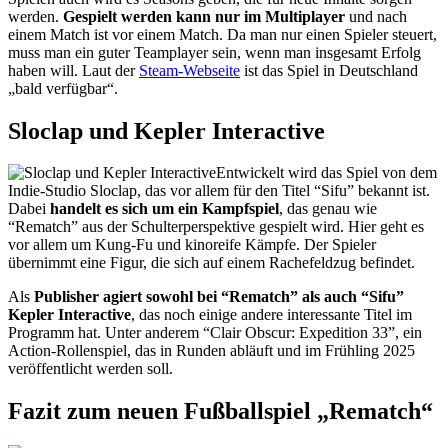
werden.
Gespielt werden kann nur im Multiplayer
und nach
einem Match ist vor einem Match. Da man nur einen Spieler steuert,
muss man ein guter Teamplayer sein, wenn man insgesamt Erfolg
haben will. Laut der
Steam-Webseite
ist das Spiel in Deutschland
„bald verfügbar“.
Sloclap und Kepler Interactive
Entwickelt wird das Spiel von dem
Indie-Studio Sloclap, das vor allem für den Titel “Sifu” bekannt ist.
Dabei
handelt es sich um ein Kampfspiel
, das genau wie
“Rematch” aus der Schulterperspektive gespielt wird. Hier geht es
vor allem um Kung-Fu und kinoreife Kämpfe. Der Spieler
übernimmt eine Figur, die sich auf einem Rachefeldzug befindet.
Als
Publisher agiert sowohl bei “Rematch” als auch “Sifu”
Kepler Interactive
, das noch einige andere interessante Titel im
Programm hat. Unter anderem “Clair Obscur: Expedition 33”, ein
Action-Rollenspiel, das in Runden abläuft und im Frühling 2025
veröffentlicht werden soll.
Fazit zum neuen Fußballspiel „Rematch“