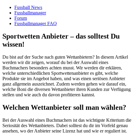
Fussball News
Fussballmanager
Forum
Fussballmanager FAQ
Sportwetten Anbieter – das solltest Du
wissen!
Du bist auf der Suche nach guten Wettanbietern? In diesem Artikel
werden wir dir zeigen, worauf du bei der Auswahl eines
Buchmachers besonders achten musst. Wir werden dir erklären,
welche unterschiedlichen Sportwettenanbieter es gibt, welche
Produkte sie im Angebot haben, und was einen seriösen Anbieter
ganz allgemein auszeichnet. Zudem werden gehen wir darauf ein,
welche Boni die diversen Wettanbieter ihren Kunden zur Verfügung
stellen und wie auch du davon profitieren kannst.
Welchen Wettanbieter soll man wählen?
Bei der Auswahl eines Buchmachers ist das wichtigste Kriterium die
Seriosität des Wettanbieters. Dabei solltest du dir im Vorfeld genau
ansehen, wo der Anbieter seine Lizenz hat und wie er reguliert ist.