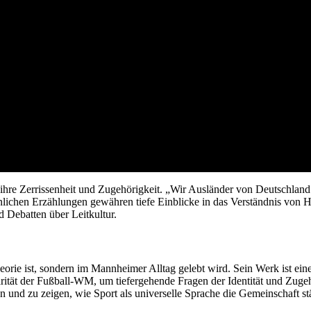
 ihre Zerrissenheit und Zugehörigkeit. „Wir Ausländer von Deutschland
ichen Erzählungen gewähren tiefe Einblicke in das Verständnis von Hei
 Debatten über Leitkultur.
Theorie ist, sondern im Mannheimer Alltag gelebt wird. Sein Werk ist e
arität der Fußball-WM, um tiefergehende Fragen der Identität und Zugeh
und zu zeigen, wie Sport als universelle Sprache die Gemeinschaft stä