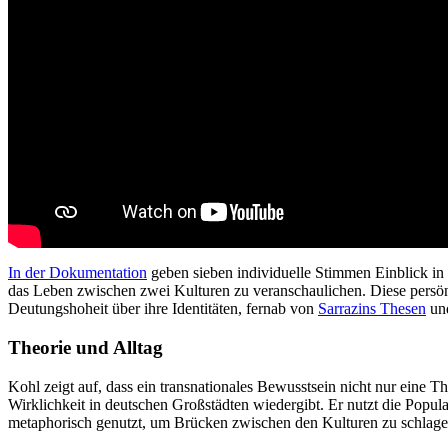
In der Dokumentation
geben sieben individuelle Stimmen Einblick in
das Leben zwischen zwei Kulturen zu veranschaulichen. Diese persönl
Deutungshoheit über ihre Identitäten, fernab von
Sarrazins Thesen
und
Theorie und Alltag
Kohl zeigt auf, dass ein transnationales Bewusstsein nicht nur eine 
Wirklichkeit in deutschen Großstädten wiedergibt. Er nutzt die Popul
metaphorisch genutzt, um Brücken zwischen den Kulturen zu schlagen 