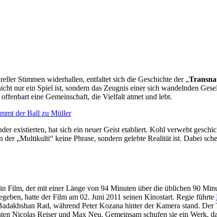
ler Stimmen widerhallen, entfaltet sich die Geschichte der „
Transna
l nicht nur ein Spiel ist, sondern das Zeugnis einer sich wandelnden 
fenbart eine Gemeinschaft, die Vielfalt atmet und lebt.
der existierten, hat sich ein neuer Geist etabliert. Kohl verwebt ges
 der „Multikulti“ keine Phrase, sondern gelebte Realität ist. Dabei sch
 ein Film, der mit einer Länge von 94 Minuten über die üblichen 90 Min
egeben, hatte der Film am 02. Juni 2011 seinen Kinostart. Regie führte
i Badakhshan Rad, während Peter Kozana hinter der Kamera stand. Der
n Nicolas Reiser und Max Neu. Gemeinsam schufen sie ein Werk, das ku