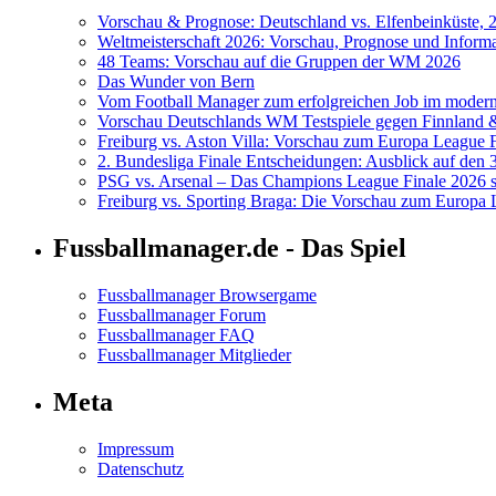
Vorschau & Prognose: Deutschland vs. Elfenbeinküste, 
Weltmeisterschaft 2026: Vorschau, Prognose und Inform
48 Teams: Vorschau auf die Gruppen der WM 2026
Das Wunder von Bern
Vom Football Manager zum erfolgreichen Job im modern
Vorschau Deutschlands WM Testspiele gegen Finnland
Freiburg vs. Aston Villa: Vorschau zum Europa League 
2. Bundesliga Finale Entscheidungen: Ausblick auf den 3
PSG vs. Arsenal – Das Champions League Finale 2026 st
Freiburg vs. Sporting Braga: Die Vorschau zum Europa 
Fussballmanager.de - Das Spiel
Fussballmanager Browsergame
Fussballmanager Forum
Fussballmanager FAQ
Fussballmanager Mitglieder
Meta
Impressum
Datenschutz