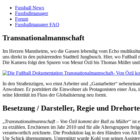
Fussball News
Fussballmanager
Forum
Fussballmanager FAQ
Transnationalmannschaft
Im Herzen Mannheims, wo die Gassen lebendig vom Echo multikulturel
uns direkt in den pulsierenden Stadtteil Jungbusch. Hier, wo Fußbal
Die Kamera folgt den Spuren von Mesut Özil bis Thomas Müller und of
In den Straßenzügen, wo einst Arbeiter und „Gastarbeiter“ nebeneinan
Anwohner. Er porträtiert die Einwohner als Protagonisten einer Ära, in
seine Identität im Fluss der Globalisierung neu formt.
Besetzung / Darsteller, Regie und Drehorte
„
Transnationalmannschaft – Von Özil kommt der Ball zu Müller
“ ist
zu erzählen. Erschienen im Jahr 2010 und für alle Altersgruppen freig
verantwortlich zeichnete. Die Produktion lag in den Händen von Al
Ute Schick übernommen. Unterstützt wurde Kohl von seinen Assistente