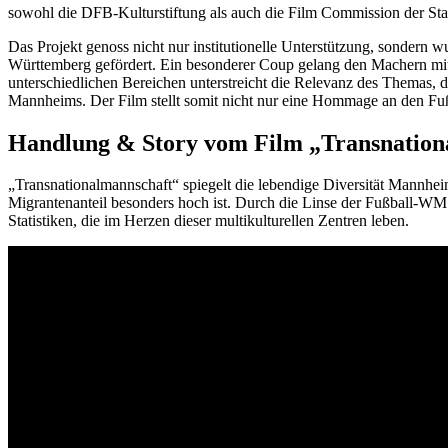
sowohl die DFB-Kulturstiftung als auch die Film Commission der Stad
Das Projekt genoss nicht nur institutionelle Unterstützung, sondern
Württemberg gefördert. Ein besonderer Coup gelang den Machern mi
unterschiedlichen Bereichen unterstreicht die Relevanz des Themas, da
Mannheims. Der Film stellt somit nicht nur eine Hommage an den Fußba
Handlung & Story vom Film „Transnationa
„Transnationalmannschaft“ spiegelt die lebendige Diversität Mannheim
Migrantenanteil besonders hoch ist. Durch die Linse der Fußball-WM 2
Statistiken, die im Herzen dieser multikulturellen Zentren leben.