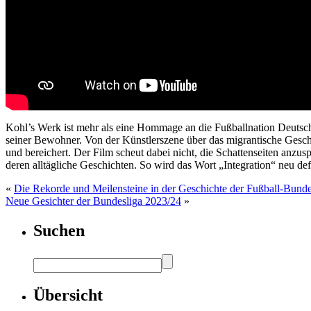
Kohl’s Werk ist mehr als eine Hommage an die Fußballnation Deutschla
seiner Bewohner. Von der Künstlerszene über das migrantische Geschä
und bereichert. Der Film scheut dabei nicht, die Schattenseiten anz
deren alltägliche Geschichten. So wird das Wort „Integration“ neu defi
«
Die Rekorde und Meilensteine in der Geschichte der Fußball-Bunde
Neue Gesichter der Bundesliga 2023/24
»
Suchen
Übersicht