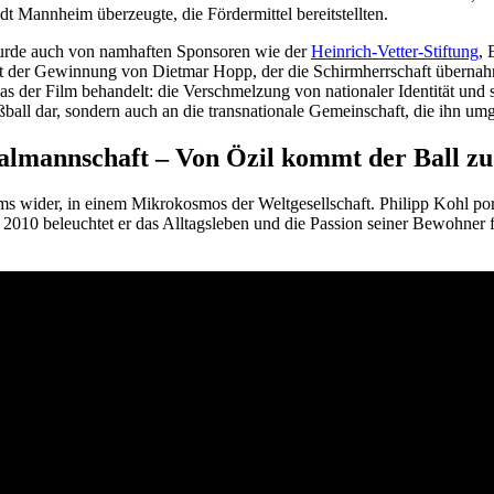
t Mannheim überzeugte, die Fördermittel bereitstellten.
 wurde auch von namhaften Sponsoren wie der
Heinrich-Vetter-Stiftung
,
t der Gewinnung von Dietmar Hopp, der die Schirmherrschaft überna
s der Film behandelt: die Verschmelzung von nationaler Identität und s
ll dar, sondern auch an die transnationale Gemeinschaft, die ihn umgi
lmannschaft – Von Özil kommt der Ball zu
s wider, in einem Mikrokosmos der Weltgesellschaft. Philipp Kohl porträ
010 beleuchtet er das Alltagsleben und die Passion seiner Bewohner fü