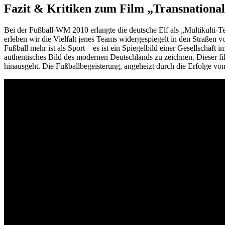
Fazit & Kritiken zum Film „Transnationa
Bei der Fußball-WM 2010 erlangte die deutsche Elf als „Multikulti
erleben wir die Vielfalt jenes Teams widergespiegelt in den Straße
Fußball mehr ist als Sport – es ist ein Spiegelbild einer Gesellscha
authentisches Bild des modernen Deutschlands zu zeichnen. Dieser fi
hinausgeht. Die Fußballbegeisterung, angeheizt durch die Erfolge vo