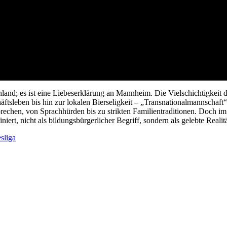
nd; es ist eine Liebeserklärung an Mannheim. Die Vielschichtigkeit di
ftsleben bis hin zur lokalen Bierseligkeit – „Transnationalmannschaf
usprechen, von Sprachhürden bis zu strikten Familientraditionen. Doch
niert, nicht als bildungsbürgerlicher Begriff, sondern als gelebte Reali
sliga