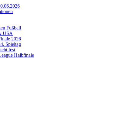
20.06.2026
ationen
en Fußball
 & USA
Finale 2026
4. Spieltag
eht fest
League Halbfinale