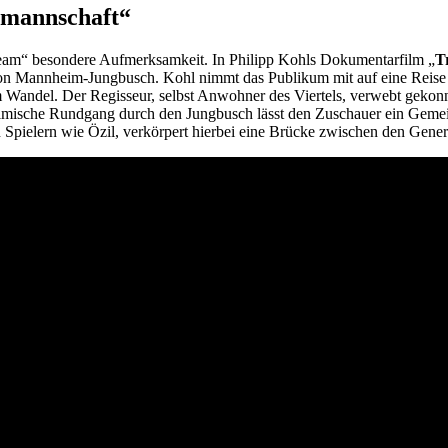
lmannschaft“
-Team“ besondere Aufmerksamkeit. In Philipp Kohls Dokumentarfilm „
T
n von Mannheim-Jungbusch. Kohl nimmt das Publikum mit auf eine Reise
ft im Wandel. Der Regisseur, selbst Anwohner des Viertels, verwebt geko
lmische Rundgang durch den Jungbusch lässt den Zuschauer ein Gemeinsch
n Spielern wie Özil, verkörpert hierbei eine Brücke zwischen den Gene