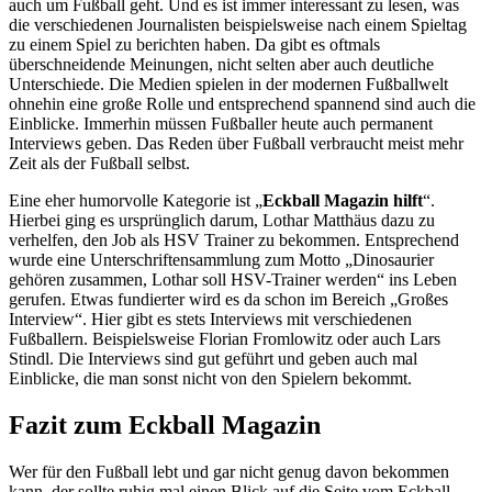
auch um Fußball geht. Und es ist immer interessant zu lesen, was
die verschiedenen Journalisten beispielsweise nach einem Spieltag
zu einem Spiel zu berichten haben. Da gibt es oftmals
überschneidende Meinungen, nicht selten aber auch deutliche
Unterschiede. Die Medien spielen in der modernen Fußballwelt
ohnehin eine große Rolle und entsprechend spannend sind auch die
Einblicke. Immerhin müssen Fußballer heute auch permanent
Interviews geben. Das Reden über Fußball verbraucht meist mehr
Zeit als der Fußball selbst.
Eine eher humorvolle Kategorie ist „
Eckball Magazin hilft
“.
Hierbei ging es ursprünglich darum, Lothar Matthäus dazu zu
verhelfen, den Job als HSV Trainer zu bekommen. Entsprechend
wurde eine Unterschriftensammlung zum Motto „Dinosaurier
gehören zusammen, Lothar soll HSV-Trainer werden“ ins Leben
gerufen. Etwas fundierter wird es da schon im Bereich „Großes
Interview“. Hier gibt es stets Interviews mit verschiedenen
Fußballern. Beispielsweise Florian Fromlowitz oder auch Lars
Stindl. Die Interviews sind gut geführt und geben auch mal
Einblicke, die man sonst nicht von den Spielern bekommt.
Fazit zum Eckball Magazin
Wer für den Fußball lebt und gar nicht genug davon bekommen
kann, der sollte ruhig mal einen Blick auf die Seite vom Eckball