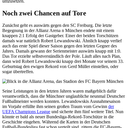
umzusetzen.
Noch zwei Chancen auf Tore
Zunächst geht es auswärts gegen den SC Freiburg. Die letzte
Begegnung in der Allianz Arena n München endete mit einem
knappen 2:1 Erfolg der Gastgeber. Einer der beiden Torschützen
damals war natürlich Robert Lewandowski. Ähnlich knapp verlief
auch das erste Spiel dieser Saison gegen den letzten Gegner des
Jahres. Damals gewann der Serienmeister auswärts knapp mit 1:0.
Das Tor erzielte selbstverständlich der Pole. Läuft alles nach Plan,
dann wird Robert Lewandowski knapp drei Monate vor seinem 33.
Geburtstag den ewigen Rekord von Gerd Müller einstellen, oder
sogar übertreffen.
Seine Leistungen in den letzten Jahren waren maßgeblich dafür
verantwortlich, dass die Münchner unglaubliche neunmal Deutscher
Fußballmeister werden konnten. Lewandowskis Ausnahmesaison
im Vorjahr erfüllte ihm seinen großen Traum vom Gewinn
der
UEFA Champions League
und sicherte ihm fünf weitere Titel. Nun
könnte er bald als neuer Bundesliga-Rekord-Torschütze in die
Geschichte eingehen. Während die Karten in der Deutschen
Fußball-Bundesliga fast schon verteilt sind, zittern die FC-Bayern-