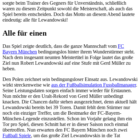
sorgte beim Trainer des Gegners für Unverständnis, schließlich
waren zu diesem Zeitpunkt sowohl die Meisterschaft, als auch das
Spiel bereits entscheiden. Doch das Motto an diesem Abend lautete
eindeutig: alle für Lewandowski!
Alle für einen
Das Spiel zeigte deutlich, dass die ganze Mannschaft vom
FC
Bayern München
bedingungslos hinter ihrem Wunderstürmer steht.
Nach dem insgesamt neunten Meistertitel in Folge lautet das große
Ziel nun Robert Lewandowski auf eine Stufe mit Gerd Müller zu
heben.
Den Polen zeichnet sein bedingungsloser Einsatz aus. Lewandowski
wirkt streckenweise wie
aus der Fußballsimulation Fussballmanager
.
Seine Leistungsdaten sorgen einfach immer wieder für Erstaunen.
Nun möchte er den Uralt-Rekord von Gerd Müller unbedingt
knacken. Die Chancen dafür stehen ausgezeichnet, denn aktuell hält
Lewandowski bereits bei 39 Toren. Damit fehlt dem Stürmer nur
noch ein einziger Treffer, um die Bestmarke der FC-Bayern-
München-Legende einzustellen. Schon im Vorjahr gelang ihm ein
Tor pro Spiel, diesen Schnitt hat er in dieser Saison noch einmal
übertroffen. Nun erwarten den FC Bayern München noch zwei
Fußball Spiele
, um das große Ziel Lewandowskis in die Tat