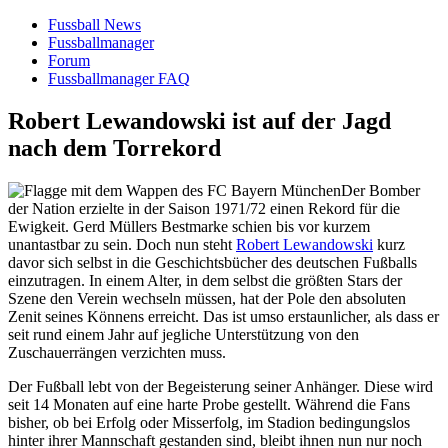
Fussball News
Fussballmanager
Forum
Fussballmanager FAQ
Robert Lewandowski ist auf der Jagd
nach dem Torrekord
Der Bomber
der Nation erzielte in der Saison 1971/72 einen Rekord für die
Ewigkeit. Gerd Müllers Bestmarke schien bis vor kurzem
unantastbar zu sein. Doch nun steht
Robert Lewandowski
kurz
davor sich selbst in die Geschichtsbücher des deutschen Fußballs
einzutragen. In einem Alter, in dem selbst die größten Stars der
Szene den Verein wechseln müssen, hat der Pole den absoluten
Zenit seines Könnens erreicht. Das ist umso erstaunlicher, als dass er
seit rund einem Jahr auf jegliche Unterstützung von den
Zuschauerrängen verzichten muss.
Der Fußball lebt von der Begeisterung seiner Anhänger. Diese wird
seit 14 Monaten auf eine harte Probe gestellt. Während die Fans
bisher, ob bei Erfolg oder Misserfolg, im Stadion bedingungslos
hinter ihrer Mannschaft gestanden sind, bleibt ihnen nun nur noch