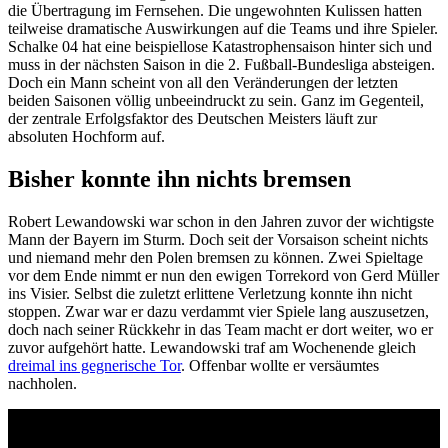
die Übertragung im Fernsehen. Die ungewohnten Kulissen hatten
teilweise dramatische Auswirkungen auf die Teams und ihre Spieler.
Schalke 04 hat eine beispiellose Katastrophensaison hinter sich und
muss in der nächsten Saison in die 2. Fußball-Bundesliga absteigen.
Doch ein Mann scheint von all den Veränderungen der letzten
beiden Saisonen völlig unbeeindruckt zu sein. Ganz im Gegenteil,
der zentrale Erfolgsfaktor des Deutschen Meisters läuft zur
absoluten Hochform auf.
Bisher konnte ihn nichts bremsen
Robert Lewandowski war schon in den Jahren zuvor der wichtigste
Mann der Bayern im Sturm. Doch seit der Vorsaison scheint nichts
und niemand mehr den Polen bremsen zu können. Zwei Spieltage
vor dem Ende nimmt er nun den ewigen Torrekord von Gerd Müller
ins Visier. Selbst die zuletzt erlittene Verletzung konnte ihn nicht
stoppen. Zwar war er dazu verdammt vier Spiele lang auszusetzen,
doch nach seiner Rückkehr in das Team macht er dort weiter, wo er
zuvor aufgehört hatte. Lewandowski traf am Wochenende gleich
dreimal ins gegnerische Tor
. Offenbar wollte er versäumtes
nachholen.