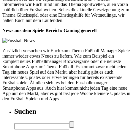
informieren wir Euch rund um das Thema Sportwetten, allen voran
natürlich über Fußballwetten. Sei es die aktuelle Gesetzgebung zum
Thema Glücksspiel oder eine Einstiegshilfe für Wettneulinge, wir
halten Euch auf dem Laufenden.
News aus dem Spiele Bereich: Gaming generell
Zusätzlich versuchen wir Euch zum Thema Fußball Manager Spiele
immer wieder etwas Neues zu liefern. Wie zum Beispiel ein
komplett neues Fußballmanager Browsergame oder die neueste
Smartphone App zum Thema Fußball. Es kommt zwar nicht jeden
Tag ein neues Spiel auf den Markt, aber häufig gibt es auch
interessante Updates oder Erweiterungen für bereits existierende
Fußballspiele. Ähnlich sieht es bei den Fussballmanager
Smartphone Apps aus. Auch hier kommt nicht jeden Tag eine neue
App auf den Markt, aber es gibt fast jede Woche kleinere Updates in
den Fußball Spielen und Apps.
Suchen