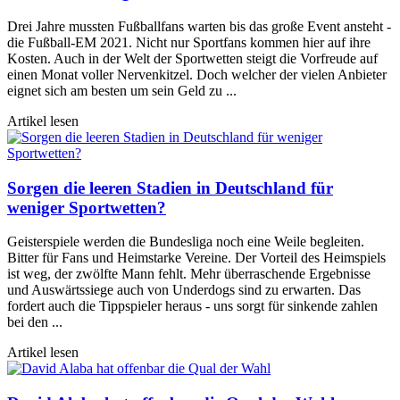
Drei Jahre mussten Fußballfans warten bis das große Event ansteht -
die Fußball-EM 2021. Nicht nur Sportfans kommen hier auf ihre
Kosten. Auch in der Welt der Sportwetten steigt die Vorfreude auf
einen Monat voller Nervenkitzel. Doch welcher der vielen Anbieter
eignet sich am besten um sein Geld zu ...
Artikel lesen
Sorgen die leeren Stadien in Deutschland für
weniger Sportwetten?
Geisterspiele werden die Bundesliga noch eine Weile begleiten.
Bitter für Fans und Heimstarke Vereine. Der Vorteil des Heimspiels
ist weg, der zwölfte Mann fehlt. Mehr überraschende Ergebnisse
und Auswärtssiege auch von Underdogs sind zu erwarten. Das
fordert auch die Tippspieler heraus - uns sorgt für sinkende zahlen
bei den ...
Artikel lesen