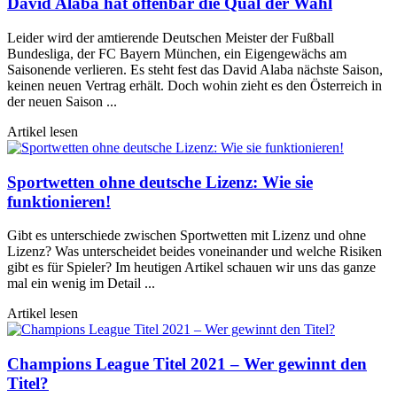
David Alaba hat offenbar die Qual der Wahl
Leider wird der amtierende Deutschen Meister der Fußball
Bundesliga, der FC Bayern München, ein Eigengewächs am
Saisonende verlieren. Es steht fest das David Alaba nächste Saison,
keinen neuen Vertrag erhält. Doch wohin zieht es den Österreich in
der neuen Saison ...
Artikel lesen
Sportwetten ohne deutsche Lizenz: Wie sie
funktionieren!
Gibt es unterschiede zwischen Sportwetten mit Lizenz und ohne
Lizenz? Was unterscheidet beides voneinander und welche Risiken
gibt es für Spieler? Im heutigen Artikel schauen wir uns das ganze
mal ein wenig im Detail ...
Artikel lesen
Champions League Titel 2021 – Wer gewinnt den
Titel?