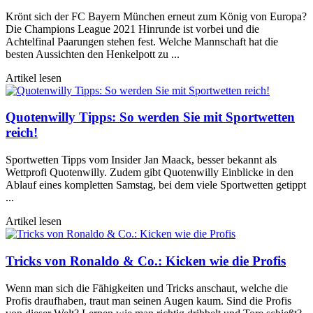
Krönt sich der FC Bayern München erneut zum König von Europa?
Die Champions League 2021 Hinrunde ist vorbei und die
Achtelfinal Paarungen stehen fest. Welche Mannschaft hat die
besten Aussichten den Henkelpott zu ...
Artikel lesen
Quotenwilly Tipps: So werden Sie mit Sportwetten
reich!
Sportwetten Tipps vom Insider Jan Maack, besser bekannt als
Wettprofi Quotenwilly. Zudem gibt Quotenwilly Einblicke in den
Ablauf eines kompletten Samstag, bei dem viele Sportwetten getippt
...
Artikel lesen
Tricks von Ronaldo & Co.: Kicken wie die Profis
Wenn man sich die Fähigkeiten und Tricks anschaut, welche die
Profis draufhaben, traut man seinen Augen kaum. Sind die Profis