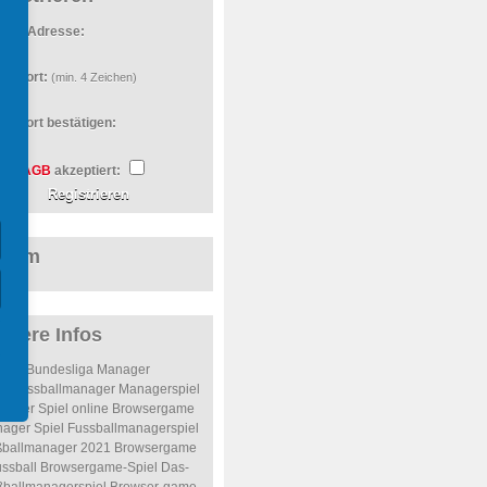
Mail-Adresse:
sswort:
(min. 4 Zeichen)
sswort bestätigen:
AGB
akzeptiert:
orum
itere Infos
Bundesliga Manager
inefussballmanager
Managerspiel
nager Spiel online
Browsergame
ager Spiel
Fussballmanagerspiel
ßballmanager 2021
Browsergame
ssball
Browsergame-Spiel
Das-