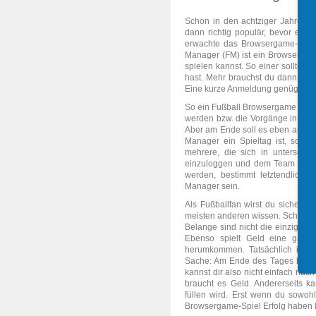
Schon in den achtziger Jahren g
dann richtig populär, bevor es da
erwachte das Browsergame-Spiel 
Manager (FM) ist ein Browsergam
spielen kannst. So einer sollte e
hast. Mehr brauchst du dann auch
Eine kurze Anmeldung genügt und
So ein Fußball Browsergame Spiel 
werden bzw. die Vorgänge in einem
Aber am Ende soll es eben auch 
Manager ein Spieltag ist, sonder
mehrere, die sich in unterschi
einzuloggen und dem Team bei sei
werden, bestimmt letztendlich d
Manager sein.
Als Fußballfan wirst du sicherli
meisten anderen wissen. Schließlic
Belange sind nicht die einzigen, 
Ebenso spielt Geld eine ganz
herumkommen. Tatsächlich ist da
Sache: Am Ende des Tages brauc
kannst dir also nicht einfach nac
braucht es Geld. Andererseits k
füllen wird. Erst wenn du sowohl 
Browsergame-Spiel Erfolg haben 