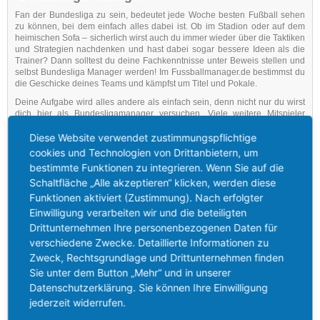
Fan der Bundesliga zu sein, bedeutet jede Woche besten Fußball sehen
zu können, bei dem einfach alles dabei ist. Ob im Stadion oder auf dem
heimischen Sofa – sicherlich wirst auch du immer wieder über die Taktiken
und Strategien nachdenken und hast dabei sogar bessere Ideen als die
Trainer? Dann solltest du deine Fachkenntnisse unter Beweis stellen und
selbst Bundesliga Manager werden! Im Fussballmanager.de bestimmst du
die Geschicke deines Teams und kämpfst um Titel und Pokale.
Deine Aufgabe wird alles andere als einfach sein, denn nicht nur du wirst
dich hier als Bundesligamanager versuchen. Viele weitere Mitspieler
werden ebenfalls die Geschicke anderer Teams in die Hand nehmen und
ihrerseits auf Erfolgskurs gehen wollen. Die Tabellenführung wird dir
Diese Website verwendet zustimmungspflichtige
sicherlich nicht geschenkt, da kannst du zeigen, aus welchem Holz du
cookies und Technologien von Drittanbietern, um
geschnitzt bist. Natürlich kannst du ebenso aber auch mit den anderen
bestimmte Funktionen zu integrieren. Wenn Sie auf die
Managern in Kontakt treten.
Schaltfläche „Alle akzeptieren“ klicken, werden diese
Wichtig ist, dass du hier längst nicht nur Trainer, sondern vor allem auch
Funktionen aktiviert (Zustimmung). Nach erfolgter
Manager sein wirst. Es geht nicht nur um Strategien auf dem Platz,
Einwilligung verarbeiten wir und die beteiligten
sondern auch um alles drum herum. Die Einnahmen deines Stadions, das
Bestimmen der Gehälter und natürlich auch Transfers. Sport und Wirtschaft
Drittunternehmen Ihre personenbezogenen Daten für
gehen Hand in Hand. Nur wenn du eine gute finanzielle Bilanz aufbauen
verschiedene Zwecke. Detaillierte Informationen zu
kannst, ist auch der sportliche Erfolg möglich und umgekehrt.
Zweck, Rechtsgrundlage und Drittunternehmen finden
Du bestimmst alles in deinem Verein, der wirklich dein Verein ist. Du
Sie unter dem Button „Mehr“ und in unserer
erstellst dir das Team und bist an allen Entscheidungen dazu beteiligt. Du
Datenschutzerklärung. Sie können Ihre Einwilligung
bekommst es also nicht mit irgendeinem Retortenverein zu tun, sondern
kannst voll und ganz der Bundesliga Manager einer individuellen
jederzeit widerrufen.
Mannschaft sein, die im Grunde voll und ganz nach deiner Pfeife tanzt.