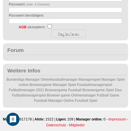
Passwort:
(min. 4 Zeichen)
Passwort bestätigen:
AGB
akzeptiert:
Forum
Weitere Infos
Bundesliga Manager
Onlinefussballmanager
Managerspiel
Manager Spiel
online
Browsergame
Manager Spiel
Fussballmanagerspiel
Fußballmanager 2021
Browsergame Fussball
Browsergame-Spiel
Das-
Fußballmanagerspiel
Browser-game
Onlinemanager
Fußball Game
Fussball Manager Online
Fussball Spiel
Manager:
817178 |
Aktiv:
1522 |
Ligen:
109 |
Manager online:
0 -
Impressum
-
Datenschutz
-
Mitglieder