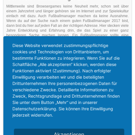
Mittlerweile sind Browsergames keine Neuheit mehr, schon seit über
einem Jahrzehnt und länger gehören sie im Internet und zur Spielekultur
einfach mit dazu. Auch Fußballmanager machen da keine Ausnahme.
Wenn du auf der Suche nach einem guten Fußballmanager 2017 bist,
dann bist du hier auf jeden Fall an der richtigen Adresse. Hier stecken viele
Jahre Entwicklung und Erfahrung drin, die das Spiel zu einer ganz
besonderen Sache machen lassen. Ein Fußballmanager sollte eine
möglichst realistische Simulation sein, in der der Spielspaß nicht zu kurz
kommt. Das wirst du hier auf jeden Fall finden.
Diese Website verwendet zustimmungspflichtige
cookies und Technologien von Drittanbietern, um
Heutzutage darf es aber schon etwas mehr sein als noch zu Zeiten der
ersten Browserspiele. Bei einem Fußballmanager 2017 muss ein
bestimmte Funktionen zu integrieren. Wenn Sie auf die
modernes Design mit guter Handhabung zusammenkommen. Dahinter
Schaltfläche „Alle akzeptieren“ klicken, werden diese
muss ein tiefgründiges und komplexes Spiel stehen, das aber dennoch
Funktionen aktiviert (Zustimmung). Nach erfolgter
einen leichten Einstieg bietet. Und außerdem ist so ein Browserspiel auch
Einwilligung verarbeiten wir und die beteiligten
ideal dafür, um Menschen zusammen spielen zu lassen. Entsprechend
wirst du hier auch auf eine freundliche Community treffen, die die
Drittunternehmen Ihre personenbezogenen Daten für
Leidenschaft am Fußball gemeinsam hat.
verschiedene Zwecke. Detaillierte Informationen zu
Die Entwicklung des Fußballmanagers steht nicht still und auch über 2017
Zweck, Rechtsgrundlage und Drittunternehmen finden
hinaus wird es immer wieder Neuerungen geben, die das Spiel in
Sie unter dem Button „Mehr“ und in unserer
Schwung bringen. Am Ende geht es immer darum, dass dem Spielspaß
Datenschutzerklärung. Sie können Ihre Einwilligung
nichts im Wege steht. Dafür sorgen die Entwickler, in dem die Server immer
laufen, Fehler erkannt und beseitigt werden und auf Wünsche der Spieler
jederzeit widerrufen.
eingegangen wird. Gerade ein Fußballmanager muss über viele Jahre
gute Qualität liefern, da man ein Team natürlich nicht nur eine Saison lang
führen möchte.
Akzeptieren