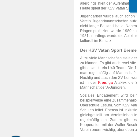
allerdings hielt der Aufenthalt in
Heute spielt der KSV Vatan Sport 
Jugendarbeit wurde auch schon s
Verein Jugendmannschaften auf
nicht lange Bestand hatte. Neben
Ringen praktiziert wurde. 1980 k
1981 allerdings wurde die Abteilun
kulturell im Einsatz.
Der KSV Vatan Sport Breme
Allzu viele Mannschaften stellt d
zu können. Es gibt auch zwei Alte
gibt es auch ein Ü40-Team. Die 1. 
man regelmäßig auf Mannschaft
Huchtig und auch den SV Lemwerd
ist in der
Kreisliga
A aktiv, die 
Mannschaft der A-Junioren.
Soziales Engagement wird bei
beispielweise eine Zusammenarbei
Oberschule Lesum. Vom KSV Vatan 
Schulen leitet. Ebenso ist Inklus
gleichgestellt am Vereinsleben te
regelmäßig ein. Zudem gibt es
Kooperation mit der Waller Besch
Verein enorm wichtig, aber eben 