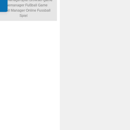
ballmanagerspiel
Browser-game
Onlinemanager
Fußball Game
ssball Manager Online
Fussball
Spiel