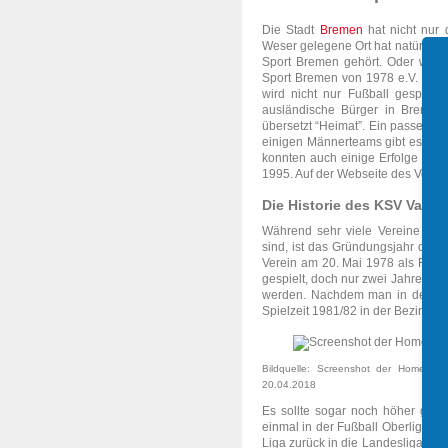
Die Stadt
Bremen
hat nicht nur 
Weser gelegene Ort hat natürlich
Sport Bremen gehört. Oder wie d
Sport Bremen von 1978 e.V. Der 
wird nicht nur Fußball gespielt,
ausländische Bürger in Bremen
übersetzt “Heimat”. Ein passende
einigen Männerteams gibt es auc
konnten auch einige Erfolge gefe
1995. Auf der Webseite des Verein
Die Historie des KSV Vatan
Während sehr viele Vereine in 
sind, ist das Gründungsjahr des
Verein am 20. Mai 1978 als Fußba
gespielt, doch nur zwei Jahre spät
werden. Nachdem man in der Sais
Spielzeit 1981/82 in der Bezirksl
Bildquelle: Screenshot der Homepa
20.04.2018
Es sollte sogar noch höher gehe
einmal in der Fußball Oberliga N
Liga zurück in die Landesliga Bre