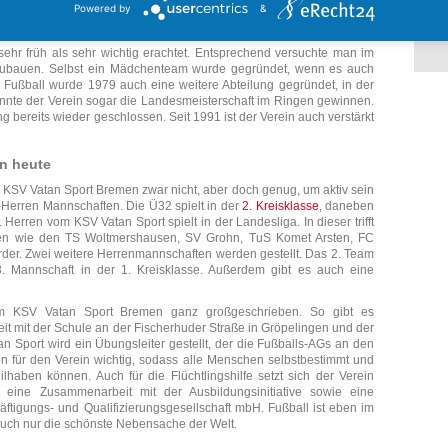
Fuß
Powered by
&
 dieser Spielklasse nur drei Jahre an, ehe wieder ein Abstieg folgte.
Bremen in der Landesliga.
Fu
ehr früh als sehr wichtig erachtet. Entsprechend versuchte man im
zubauen. Selbst ein Mädchenteam wurde gegründet, wenn es auch
 Fußball wurde 1979 auch eine weitere Abteilung gegründet, in der
onnte der Verein sogar die Landesmeisterschaft im Ringen gewinnen.
g bereits wieder geschlossen. Seit 1991 ist der Verein auch verstärkt
n heute
er KSV Vatan Sport Bremen zwar nicht, aber doch genug, um aktiv sein
-Herren Mannschaften. Die Ü32 spielt in der
2. Kreisklasse
, daneben
Herren vom KSV Vatan Sport spielt in der Landesliga. In dieser trifft
en wie den TS Woltmershausen, SV Grohn, TuS Komet Arsten, FC
er. Zwei weitere Herrenmannschaften werden gestellt. Das 2. Team
3. Mannschaft in der 1. Kreisklasse. Außerdem gibt es auch eine
m KSV Vatan Sport Bremen ganz großgeschrieben. So gibt es
t mit der Schule an der Fischerhuder Straße in Gröpelingen und der
Sport wird ein Übungsleiter gestellt, der die Fußballs-AGs an den
ion für den Verein wichtig, sodass alle Menschen selbstbestimmt und
ilhaben können. Auch für die Flüchtlingshilfe setzt sich der Verein
 eine Zusammenarbeit mit der Ausbildungsinitiative sowie eine
äftigungs- und Qualifizierungsgesellschaft mbH. Fußball ist eben im
auch nur die schönste Nebensache der Welt.