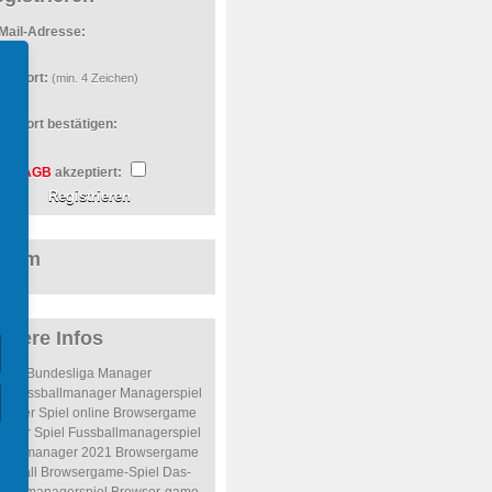
Mail-Adresse:
sswort:
(min. 4 Zeichen)
sswort bestätigen:
AGB
akzeptiert:
orum
itere Infos
Bundesliga Manager
inefussballmanager
Managerspiel
nager Spiel online
Browsergame
ager Spiel
Fussballmanagerspiel
ßballmanager 2021
Browsergame
ssball
Browsergame-Spiel
Das-