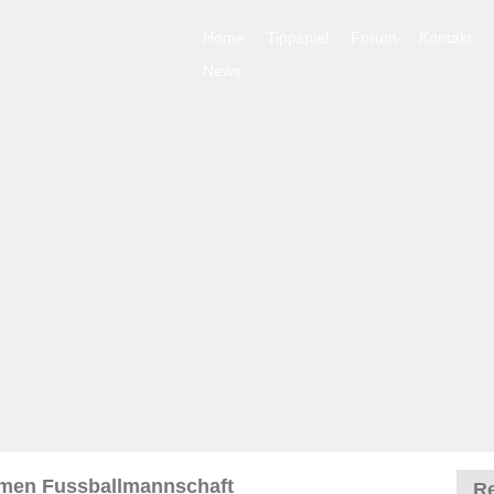
Home
Tippspiel
Forum
Kontakt
News
emen Fussballmannschaft
Re