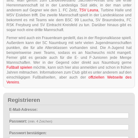
sind. Man gehört zum Landesverband Sachsen-Anhalt und die erste
Herrenmannschaft ist in der Landesliga Süd aktiv, in der man unter
anderem auf Gegner wie den 1. FC Zeitz,
TSV Leuna
, Turbine Halle und
MSV Eisleben trifft. Die zweite Mannschaft spielt in der Landesklasse und
bekommt es mit Teams wie dem BSC 99 Laucha, SV Braunsbedra, FC
RSK Freyburg und SV Eintracht Kreisfeld zu tun. Darüber hinaus gibt es
sogar noch eine dritte Mannschaft.
Ferner wird auch ein Frauenteam gestellt, das in der Regionalklasse spielt.
Außerdem kann der SC Naumburg mit sehr vielen Jugendmannschaften
punkten, die für alle Altersklassen vorhanden sind. Die A-Jugend hat
beispielsweise zwei Teams, sodass es an Nachwuchs nicht mangelt.
Ferner gibt es gerade auch für die E- und F-Junioren jede Menge
Mannschaften. Wer in der Gegend oder direkt aus Naumburg gerne
Fußball spielen
möchte, kann sich hier also anmelden und schon in frühen
Jahren mitmachen. Informationen zum Club gibt es unter anderem auf den
einschlägigen Fußballseiten, aber auch der
offiziellen Webseite des
Vereins
.
Registrieren
E-Mail-Adresse:
Passwort:
(min. 4 Zeichen)
Passwort bestätigen: