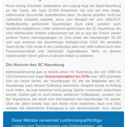
Rund vierzig Kilometer südwestlich von Leipzig liegt die Stadt Naumburg
an der Saale, die rund 32.000 Einwohner hat und auf eine lange,
interessante Geschichte zurückblicken kann. Zu dieser gehören nicht nur
zahlreiche kulturelle Aspekte, wozu zum Beispiel der zum UNESCO-
Weltkulturerbe gehörende Naumburger Dom zählt, sondern auch
sportliche Institutionen. Unter anderem gehört dazu der SC Naumburg, der
eine interessante Historie aufzuweisen hat, da er aus der Fusion zweier
anderer Teams hervorgegangen ist. Zum einen der Naumburger SV 05
und zum anderen der Baumburger Ballspiel-Club 1920. Als vereintes
Team ist der Club heute in der Landesliga aktiv und stellt zudem auch eine
Frauenmannschaft und zahlreiche Jugendteams. Mehr zu diesem
interessanten Verein gibt es in diesem Artikel zu erfahren.
Die Historie des SC Naumburg
Interessanterweise gab es bereits einen SC Naumburg, der von 1899 bis
1910 bestand und sogar
Gründungsmitglied des DFBs
war. 1905 gründete
sich ein neuer Verein, der Naumburger SV, der die Mitglieder des SC
Naumburgs nach dessen Auflösung übernahm. Gespielt wurde zu Anfang
noch selten, da man teilweise nicht genug Spieler zusammen bekommen
konnte. Zudem gab es auch keinen wirklichen Fußballplatz, sondern nur
die Vogelwiese, die somit zum Heimspielort des Naumburger SV wurde.
Über die Jahre konnte man sich immer mehr etablieren, doch erst 1911
erfolgte die tatsächliche Eintragung in ein Vereinsregister. Kurz darauf
wurde auch ein eigener Platz gebaut.
Diese Website verwendet zustimmungspflichtige
cookies und Technologien von Drittanbietern, um