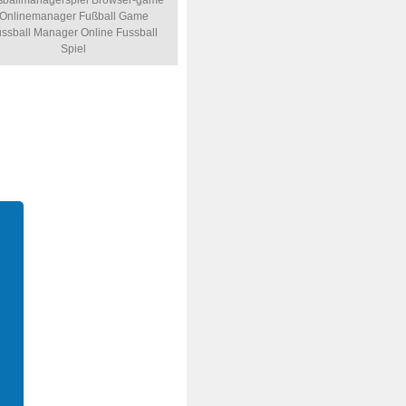
ballmanagerspiel
Browser-game
Onlinemanager
Fußball Game
ssball Manager Online
Fussball
Spiel