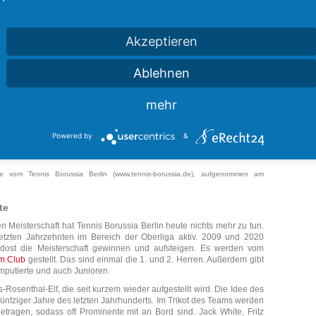
Erfolge erzielen. Einen Spielernamen dürften heute alle deutsche
er, der von 1926 bis 1930 für Tennis Borussia Berlin aktiv gewesen
Akzeptieren
geprägt, dass die jüdischen
Mitglieder
den Verein verlassen mussten.
ums Leben. Der spätere Krieg machte einen weiteren Spielbetrieb
lles zum Stillstand kam. Davor aber hatte Tennis Borussia Berlin
Ablehnen
ch das Viertelfinale der Deutschen Meisterschaft erreichen.
erliner Fußballmeisterschaft. Auch nach dem Krieg gab es noch
mehr
 jeweils in die 1. Bundesliga aufsteigen, wenn auch jeweils nur für
de TeBe Berlin sogar eines der schlechtesten Bundesligateams aller
Powered by
&
e vom Tennis Borussia Berlin (www.tennis-borussia.de), aufgenommen am
te
 Meisterschaft hat Tennis Borussia Berlin heute nichts mehr zu tun.
etzten Jahrzehnten im Bereich der Oberliga aktiv. 2009 und 2020
dost die Meisterschaft gewinnen und aufsteigen. Es werden vom
m Club
gestellt. Das sind einmal die 1. und 2. Herren. Außerdem gibt
putierte und auch Junioren.
Rosenthal-Elf, die seit kurzem wieder aufgestellt wird. Die Idee des
 fünfziger Jahre des letzten Jahrhunderts. Im Trikot des Teams werden
tragen, sodass oft Prominente mit an Bord sind. Jack White, Fritz