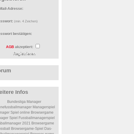
Mail-Adresse:
sswort:
(min. 4 Zeichen)
sswort bestätigen:
AGB
akzeptiert:
orum
itere Infos
Bundesliga Manager
inefussballmanager
Managerspiel
nager Spiel online
Browsergame
ager Spiel
Fussballmanagerspiel
ßballmanager 2021
Browsergame
ssball
Browsergame-Spiel
Das-