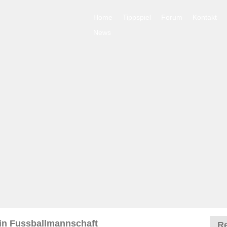
Home
Tippspiel
Forum
Kontakt
News
lin Fussballmannschaft
Re