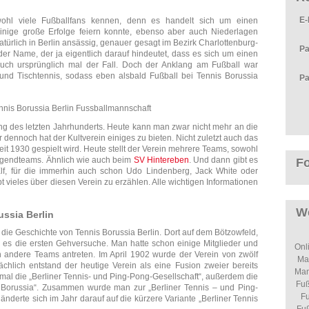
E-
ohl viele Fußballfans kennen, denn es handelt sich um einen
 einige große Erfolge feiern konnte, ebenso aber auch Niederlagen
atürlich in Berlin ansässig, genauer gesagt im Bezirk Charlottenburg-
Pa
 der Name, der ja eigentlich darauf hindeutet, dass es sich um einen
auch ursprünglich mal der Fall. Doch der Anklang am Fußball war
 und Tischtennis, sodass eben alsbald Fußball bei Tennis Borussia
Pa
g des letzten Jahrhunderts. Heute kann man zwar nicht mehr an die
 dennoch hat der Kultverein einiges zu bieten. Nicht zuletzt auch das
t 1930 gespielt wird. Heute stellt der Verein mehrere Teams, sowohl
Jugendteams. Ähnlich wie auch beim
SV Hintereben
. Und dann gibt es
F
lf, für die immerhin auch schon Udo Lindenberg, Jack White oder
t vieles über diesen Verein zu erzählen. Alle wichtigen Informationen
We
ussia Berlin
n die Geschichte von Tennis Borussia Berlin. Dort auf dem Bötzowfeld,
b es die ersten Gehversuche. Man hatte schon einige Mitglieder und
Onl
andere Teams antreten. Im April 1902 wurde der Verein von zwölf
Ma
chlich entstand der heutige Verein als eine Fusion zweier bereits
Man
mal die „Berliner Tennis- und Ping-Pong-Gesellschaft“, außerdem die
Fu
 Borussia“. Zusammen wurde man zur „Berliner Tennis – und Ping-
Fu
änderte sich im Jahr darauf auf die kürzere Variante „Berliner Tennis