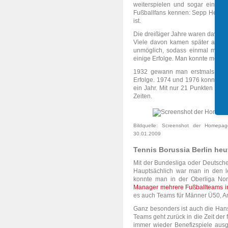
weiterspielen und sogar einige 
Fußballfans kennen: Sepp Herberg
ist.
Die dreißiger Jahre waren davon 
Viele davon kamen später auch 
unmöglich, sodass einmal mehr a
einige Erfolge. Man konnte mehrfa
1932 gewann man erstmals die B
Erfolge. 1974 und 1976 konnte man
ein Jahr. Mit nur 21 Punkten wur
Zeiten.
Bildquelle: Screenshot der Homepag
30.01.2009
Tennis Borussia Berlin heu
Mit der Bundesliga oder Deutschen
Hauptsächlich war man in den l
konnte man in der Oberliga Nor
Manager mehrere Fußballteams i
es auch Teams für Männer Ü50, Am
Ganz besonders ist auch die Hans-
Teams geht zurück in die Zeit der
immer wieder Benefizspiele ausge