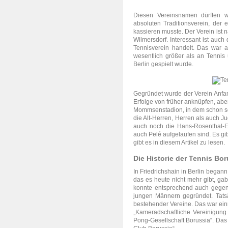
Diesen Vereinsnamen dürften w
absoluten Traditionsverein, der
kassieren musste. Der Verein ist n
Wilmersdorf. Interessant ist auch
Tennisverein handelt. Das war 
wesentlich größer als an Tennis
Berlin gespielt wurde.
Gegründet wurde der Verein Anfan
Erfolge von früher anknüpfen, aber
Mommsenstadion, in dem schon sei
die Alt-Herren, Herren als auch 
auch noch die Hans-Rosenthal-E
auch Pelé aufgelaufen sind. Es gib
gibt es in diesem Artikel zu lesen.
Die Historie der Tennis Bor
In Friedrichshain in Berlin began
das es heute nicht mehr gibt, ga
konnte entsprechend auch gegen 
jungen Männern gegründet. Tatsä
bestehender Vereine. Das war ein
„Kameradschaftliche Vereinigung
Pong-Gesellschaft Borussia“. Das 