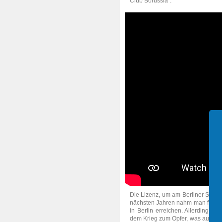
Club Borussia“.
Die Lizenz, um am Berliner Spiel
nächsten Jahren nahm man fleißig
in Berlin erreichen. Allerdings 
dem Krieg zum Opfer, was auch d