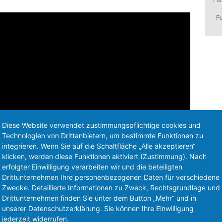
Fuß
Fu
Diese Website verwendet zustimmungspflichtige cookies und
Technologien von Drittanbietern, um bestimmte Funktionen zu
integrieren. Wenn Sie auf die Schaltfläche „Alle akzeptieren“
klicken, werden diese Funktionen aktiviert (Zustimmung). Nach
erfolgter Einwilligung verarbeiten wir und die beteiligten
Drittunternehmen Ihre personenbezogenen Daten für verschiedene
Zwecke. Detaillierte Informationen zu Zweck, Rechtsgrundlage und
betrieb teilnehmen zu können, wurde für 50 Pfennig erworben. In den
Drittunternehmen finden Sie unter dem Button „Mehr“ und in
 am Spielbetrieb teil und konnte sogar 2014 die höchste Spielklasse
unserer Datenschutzerklärung. Sie können Ihre Einwilligung
kam der Erste Weltkrieg dazwischen. Mehrere Dutzend Männer fielen
jederzeit widerrufen.
as Wiederaufleben nach dem Krieg erschwerte. Man konnte dennoch