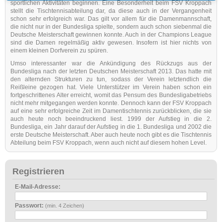
sportlichen Aktivitäten beginnen. Eine Besonderheit beim FSV Kroppach
stellt die Tischtennisabteilung dar, da diese auch in der Vergangenheit
schon sehr erfolgreich war. Das gilt vor allem für die Damenmannschaft,
die nicht nur in der Bundesliga spielte, sondern auch schon siebenmal die
Deutsche Meisterschaft gewinnen konnte. Auch in der Champions League
sind die Damen regelmäßig aktiv gewesen. Insofern ist hier nichts von
einem kleinen Dorfverein zu spüren.
Umso interessanter war die Ankündigung des Rückzugs aus der
Bundesliga nach der letzten Deutschen Meisterschaft 2013. Das hatte mit
den alternden Strukturen zu tun, sodass der Verein letztendlich die
Reißleine gezogen hat. Viele Unterstützer im Verein haben schon ein
fortgeschrittenes Alter erreicht, womit das Pensum des Bundesligabetriebs
nicht mehr mitgegangen werden konnte. Dennoch kann der FSV Kroppach
auf eine sehr erfolgreiche Zeit im Damentischtennis zurückblicken, die sie
auch heute noch beeindruckend liest. 1999 der Aufstieg in die 2.
Bundesliga, ein Jahr darauf der Aufstieg in die 1. Bundesliga und 2002 die
erste Deutsche Meisterschaft. Aber auch heute noch gibt es die Tischtennis
Abteilung beim FSV Kroppach, wenn auch nicht auf diesem hohen Level.
Registrieren
E-Mail-Adresse:
Passwort:
(min. 4 Zeichen)