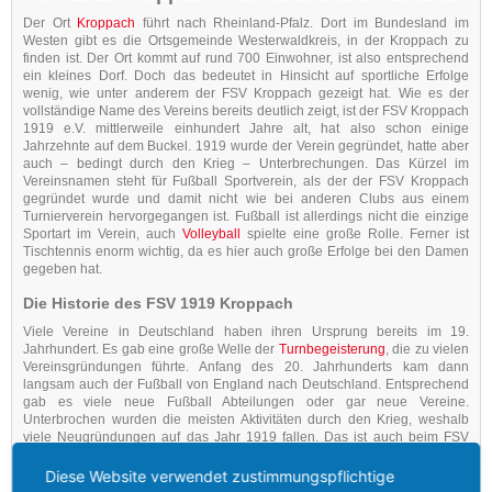
Der Ort
Kroppach
führt nach Rheinland-Pfalz. Dort im Bundesland im
Westen gibt es die Ortsgemeinde Westerwaldkreis, in der Kroppach zu
finden ist. Der Ort kommt auf rund 700 Einwohner, ist also entsprechend
ein kleines Dorf. Doch das bedeutet in Hinsicht auf sportliche Erfolge
wenig, wie unter anderem der FSV Kroppach gezeigt hat. Wie es der
vollständige Name des Vereins bereits deutlich zeigt, ist der FSV Kroppach
1919 e.V. mittlerweile einhundert Jahre alt, hat also schon einige
Jahrzehnte auf dem Buckel. 1919 wurde der Verein gegründet, hatte aber
auch – bedingt durch den Krieg – Unterbrechungen. Das Kürzel im
Vereinsnamen steht für Fußball Sportverein, als der der FSV Kroppach
gegründet wurde und damit nicht wie bei anderen Clubs aus einem
Turnierverein hervorgegangen ist. Fußball ist allerdings nicht die einzige
Sportart im Verein, auch
Volleyball
spielte eine große Rolle. Ferner ist
Tischtennis enorm wichtig, da es hier auch große Erfolge bei den Damen
gegeben hat.
Die Historie des FSV 1919 Kroppach
Viele Vereine in Deutschland haben ihren Ursprung bereits im 19.
Jahrhundert. Es gab eine große Welle der
Turnbegeisterung
, die zu vielen
Vereinsgründungen führte. Anfang des 20. Jahrhunderts kam dann
langsam auch der Fußball von England nach Deutschland. Entsprechend
gab es viele neue Fußball Abteilungen oder gar neue Vereine.
Unterbrochen wurden die meisten Aktivitäten durch den Krieg, weshalb
viele Neugründungen auf das Jahr 1919 fallen. Das ist auch beim FSV
Kroppach der Fall, der damals als Fußball Verein gegründet worden ist.
Beim nächsten Krieg gab es zwar wieder die Einstellung der Aktivitäten,
Diese Website verwendet zustimmungspflichtige
doch in den Jahrzehnten konnte sich der Verein gut entwickeln. Neben