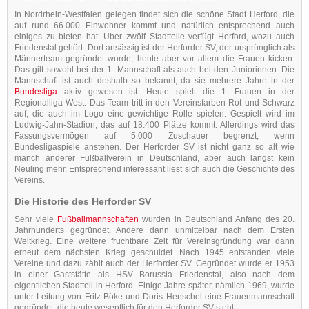
In Nordrhein-Westfalen gelegen findet sich die schöne Stadt Herford, die
auf rund 66.000 Einwohner kommt und natürlich entsprechend auch
einiges zu bieten hat. Über zwölf Stadtteile verfügt Herford, wozu auch
Friedenstal gehört. Dort ansässig ist der Herforder SV, der ursprünglich als
Männerteam gegründet wurde, heute aber vor allem die Frauen kicken.
Das gilt sowohl bei der 1. Mannschaft als auch bei den Juniorinnen. Die
Mannschaft ist auch deshalb so bekannt, da sie mehrere Jahre in der
Bundesliga
aktiv gewesen ist. Heute spielt die 1. Frauen in der
Regionalliga West. Das Team tritt in den Vereinsfarben Rot und Schwarz
auf, die auch im Logo eine gewichtige Rolle spielen. Gespielt wird im
Ludwig-Jahn-Stadion, das auf 18.400 Plätze kommt. Allerdings wird das
Fassungsvermögen auf 5.000 Zuschauer begrenzt, wenn
Bundesligaspiele anstehen. Der Herforder SV ist nicht ganz so alt wie
manch anderer Fußballverein in Deutschland, aber auch längst kein
Neuling mehr. Entsprechend interessant liest sich auch die Geschichte des
Vereins.
Die Historie des Herforder SV
Sehr viele
Fußballmannschaften
wurden in Deutschland Anfang des 20.
Jahrhunderts gegründet. Andere dann unmittelbar nach dem Ersten
Weltkrieg. Eine weitere fruchtbare Zeit für Vereinsgründung war dann
erneut dem nächsten Krieg geschuldet. Nach 1945 entstanden viele
Vereine und dazu zählt auch der Herforder SV. Gegründet wurde er 1953
in einer Gaststätte als HSV Borussia Friedenstal, also nach dem
eigentlichen Stadtteil in Herford. Einige Jahre später, nämlich 1969, wurde
unter Leitung von Fritz Böke und Doris Henschel eine Frauenmannschaft
gegründet, die heute wesentlich für den Herforder SV steht.