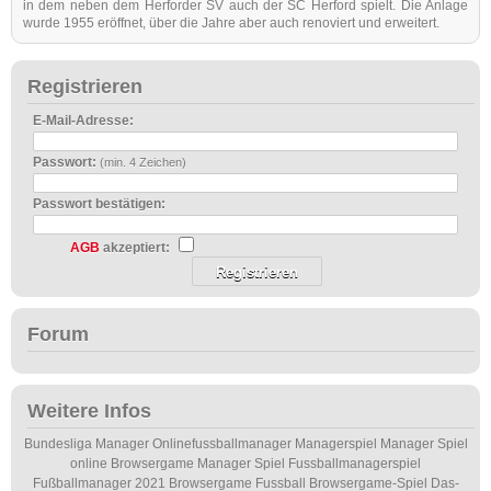
in dem neben dem Herforder SV auch der SC Herford spielt. Die Anlage
wurde 1955 eröffnet, über die Jahre aber auch renoviert und erweitert.
Registrieren
E-Mail-Adresse:
Passwort:
(min. 4 Zeichen)
Passwort bestätigen:
AGB
akzeptiert:
Forum
Weitere Infos
Bundesliga Manager
Onlinefussballmanager
Managerspiel
Manager Spiel
online
Browsergame
Manager Spiel
Fussballmanagerspiel
Fußballmanager 2021
Browsergame Fussball
Browsergame-Spiel
Das-