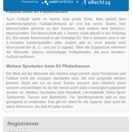
Powered by
&
Mannschaft der Tischtennisabteilung in der Oberliga.
Fußball beim SV Plüderhausen
Auch Fußball spielt im Verein eine große Rolle. Man gehört dem
württembergischen Fußball-Verband an und hat sechs Teams. Vier
Mannschaften gehören zu den Junioren, zwei weitere sind Senioren-
Mannschaften. Die Mannschaft der 1. Herren spielt aktuell in der Kreisliga
B1. Die zweite Mannschaft in der Kreisliga B3. Die A-Junioren sind in der
A-Junioren Leistungsstaffel aktiv. Zudem gibt es noch jeweils eine
Mannschaft der B-, C- und der D-Jugend. Über die Ergebnisse informiert
die Webseite, ebenso einschlägige Fußballseiten, die auch Amateur-
Fußball aufführen.
Weitere Sportarten beim SV Plüderhausen
Ein Blick auf die Webseite des Vereins zeigt schnell, dass Tischtennis und
Fußball nicht die einzigen Sportarten sind, die dort ausgeübt werden
können. Nach wie vor ist auch Turnen präsent, was natürlich umso
schöner und wichtiger ist, da der Verein auch dafür ursprünglich gegründet
worden ist. Weitere Sportarten sind Handball, Leichtathletik, Reha-Sport,
Taekwondo, Tanzen und Badminton. Für Sportbegeisterte gibt es also
genügend zu entdecken. Das gilt vor allem für die Jugend, aber auch für
ältere Menschen, die sich fit halten wollen.
Registrieren