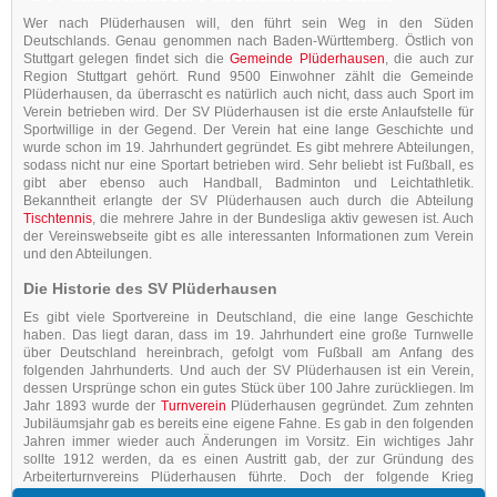
Wer nach Plüderhausen will, den führt sein Weg in den Süden
Deutschlands. Genau genommen nach Baden-Württemberg. Östlich von
Stuttgart gelegen findet sich die
Gemeinde Plüderhausen
, die auch zur
Region Stuttgart gehört. Rund 9500 Einwohner zählt die Gemeinde
Plüderhausen, da überrascht es natürlich auch nicht, dass auch Sport im
Verein betrieben wird. Der SV Plüderhausen ist die erste Anlaufstelle für
Sportwillige in der Gegend. Der Verein hat eine lange Geschichte und
wurde schon im 19. Jahrhundert gegründet. Es gibt mehrere Abteilungen,
sodass nicht nur eine Sportart betrieben wird. Sehr beliebt ist Fußball, es
gibt aber ebenso auch Handball, Badminton und Leichtathletik.
Bekanntheit erlangte der SV Plüderhausen auch durch die Abteilung
Tischtennis
, die mehrere Jahre in der Bundesliga aktiv gewesen ist. Auch
der Vereinswebseite gibt es alle interessanten Informationen zum Verein
und den Abteilungen.
Die Historie des SV Plüderhausen
Es gibt viele Sportvereine in Deutschland, die eine lange Geschichte
haben. Das liegt daran, dass im 19. Jahrhundert eine große Turnwelle
über Deutschland hereinbrach, gefolgt vom Fußball am Anfang des
folgenden Jahrhunderts. Und auch der SV Plüderhausen ist ein Verein,
dessen Ursprünge schon ein gutes Stück über 100 Jahre zurückliegen. Im
Jahr 1893 wurde der
Turnverein
Plüderhausen gegründet. Zum zehnten
Jubiläumsjahr gab es bereits eine eigene Fahne. Es gab in den folgenden
Jahren immer wieder auch Änderungen im Vorsitz. Ein wichtiges Jahr
sollte 1912 werden, da es einen Austritt gab, der zur Gründung des
Arbeiterturnvereins Plüderhausen führte. Doch der folgende Krieg
hinterließ Spuren, weshalb es zum
Zusammenschluss der beiden Vereine