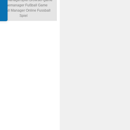
ballmanagerspiel
Browser-game
Onlinemanager
Fußball Game
ssball Manager Online
Fussball
Spiel