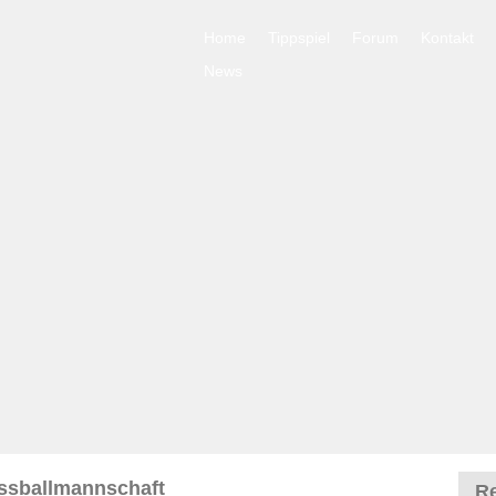
Home
Tippspiel
Forum
Kontakt
News
ussballmannschaft
Re