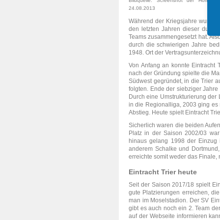
Bildquelle: Screenshot der Homepag
24.08.2013
Während der Kriegsjahre wurde es
den letzten Jahren dieser dunkle
Teams zusammengesetzt hat. Also a
durch die schwierigen Jahre bedi
1948. Ort der Vertragsunterzeichnun
Von Anfang an konnte Eintracht T
nach der Gründung spielte die Man
Südwest gegründet, in die Trier 
folgten. Ende der siebziger Jahre
Durch eine Umstrukturierung der L
in die Regionalliga, 2003 ging e
Abstieg. Heute spielt Eintracht Tri
Sicherlich waren die beiden Aufent
Platz in der Saison 2002/03 war
hinaus gelang 1998 der Einzug 
anderem Schalke und Dortmund, 
erreichte somit weder das Finale,
Eintracht Trier heute
Seit der Saison 2017/18 spielt Ei
gute Platzierungen erreichen, die
man im Moselstadion. Der SV Eint
gibt es auch noch ein 2. Team de
auf der Webseite informieren kan