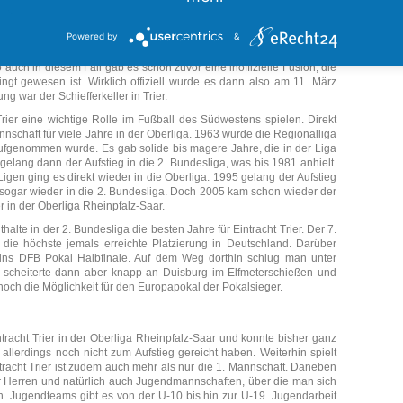
Fuß
e vom SV Eintracht Trier (www.sv-eintracht-trier05.de), aufgenommen am
Fu
Powered by
&
 nicht einfach, den Spielbetrieb aufrechtzuerhalten, aber gerade in
n Zeit gab es bereits eine Spielgemeinschaft, die sich aus beiden
uch in diesem Fall gab es schon zuvor eine inoffizielle Fusion, die
ngt gewesen ist. Wirklich offiziell wurde es dann also am 11. März
g war der Schiefferkeller in Trier.
rier eine wichtige Rolle im Fußball des Südwestens spielen. Direkt
nschaft für viele Jahre in der Oberliga. 1963 wurde die Regionalliga
aufgenommen wurde. Es gab solide bis magere Jahre, die in der Liga
 gelang dann der Aufstieg in die 2. Bundesliga, was bis 1981 anhielt.
igen ging es direkt wieder in die Oberliga. 1995 gelang der Aufstieg
s sogar wieder in die 2. Bundesliga. Doch 2005 kam schon wieder der
er in der Oberliga Rheinpfalz-Saar.
halte in der 2. Bundesliga die besten Jahre für Eintracht Trier. Der 7.
 die höchste jemals erreichte Platzierung in Deutschland. Darüber
ins DFB Pokal Halbfinale. Auf dem Weg dorthin schlug man unter
scheiterte dann aber knapp an Duisburg im Elfmeterschießen und
 noch die Möglichkeit für den Europapokal der Pokalsieger.
ntracht Trier in der Oberliga Rheinpfalz-Saar und konnte bisher ganz
 allerdings noch nicht zum Aufstieg gereicht haben. Weiterhin spielt
racht Trier ist zudem auch mehr als nur die 1. Mannschaft. Daneben
r Herren und natürlich auch Jugendmannschaften, über die man sich
n. Jugendteams gibt es von der U-10 bis hin zur U-19. Jugendarbeit