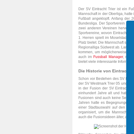
Der SV Eintracht Trier ist ein Fuß
Mannschaft in der Oberliga, hatte
Fußball angeklopft. Anfang der 2
Bundesliga. Der Sportverein Eintr
zwei anderen Vereinen hervor, w
Sportvereine, wovon Eintracht Tri
1. Herren spielt im Moselstadio
Platz bietet. Die Mannschaft spiel
Regionalliga Südwest ab. Langfrist
kommen, um möglicherweise auc
auch im
Fussball Manager
, mit 
bietet viele interessante Inform
Die Historie von Eintracht T
Schon vor Bestehen des SV Eintrac
der SV Westmark Trier 05 und auf 
in der Fusion der SV Eintracht T
einhundert Jahre alt und hat ein
Fusionen sind auch keine Seltenh
Jahren hatte es Begegnungen zw
einer Stadtauswahl auf den Plat
organisiert, um die Mannschaft
auch die Fusionsideen älter, als d