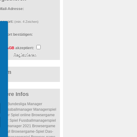
Mail-Adresse:
sswort:
(min. 4 Zeichen)
sswort bestätigen:
AGB
akzeptiert:
orum
itere Infos
Bundesliga Manager
inefussballmanager
Managerspiel
nager Spiel online
Browsergame
ager Spiel
Fussballmanagerspiel
ßballmanager 2021
Browsergame
ssball
Browsergame-Spiel
Das-